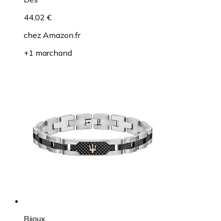
44,02 €
chez
Amazon.fr
+1 marchand
Bijoux