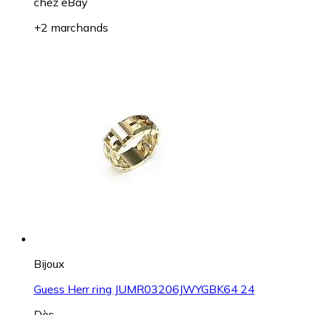
chez
eBay
+2 marchands
Bijoux
Guess Herr ring JUMR03206JWYGBK64 24
Dès