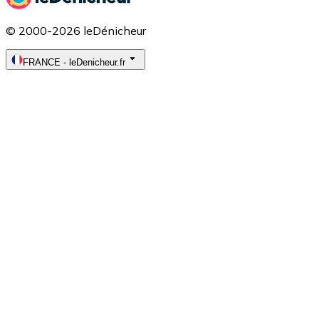
© 2000-2026 leDénicheur
FRANCE
-
leDenicheur.fr