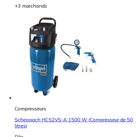
+3 marchands
Compresseurs
Scheppach HC52VS-A 1500 W (Compresseur de 50
litres)
Dès