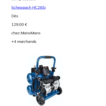
Scheppach HC26Si
Dès
129,00 €
chez
ManoMano
+4 marchands