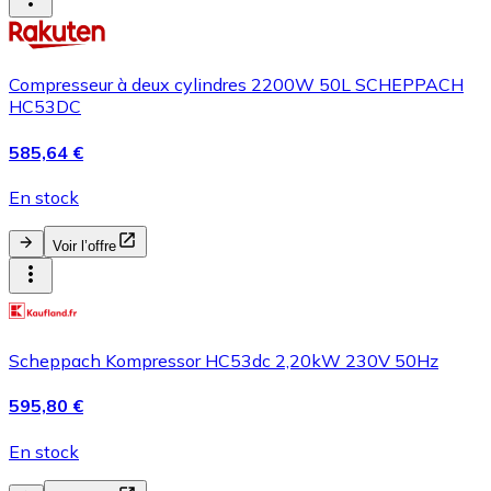
Compresseur à deux cylindres 2200W 50L SCHEPPACH
HC53DC
585,64 €
En stock
Voir l’offre
Scheppach Kompressor HC53dc 2,20kW 230V 50Hz
595,80 €
En stock