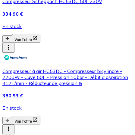
Compresseur Scheppach HC53DC 50L 230V
334,90 €
En stock
Voir l’offre
Compresseur à air HC53DC - Compresseur bicylindre -
2200W - Cuve 50L - Pression 10bar - Débit d'aspiration
412L/min - Réducteur de pression &
380,93 €
En stock
Voir l’offre