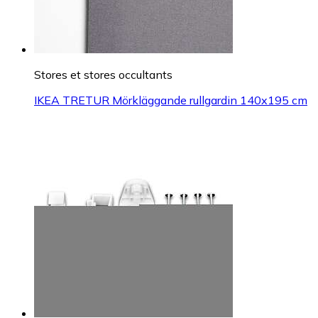
Stores et stores occultants
IKEA TRETUR Mörkläggande rullgardin 140x195 cm