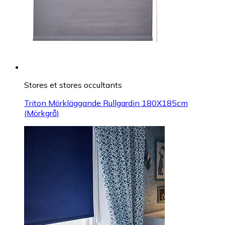
Stores et stores occultants
Triton Mörkläggande Rullgardin 180X185cm
(Mörkgrå)