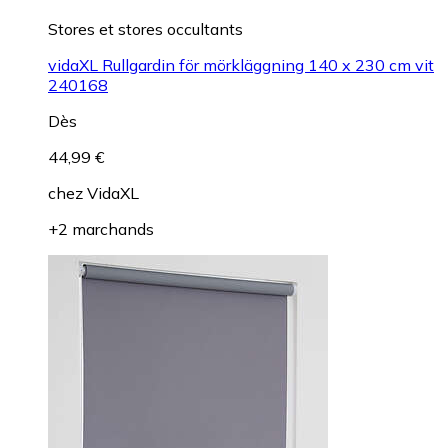
Stores et stores occultants
vidaXL Rullgardin för mörkläggning 140 x 230 cm vit
240168
Dès
44,99 €
chez
VidaXL
+2 marchands