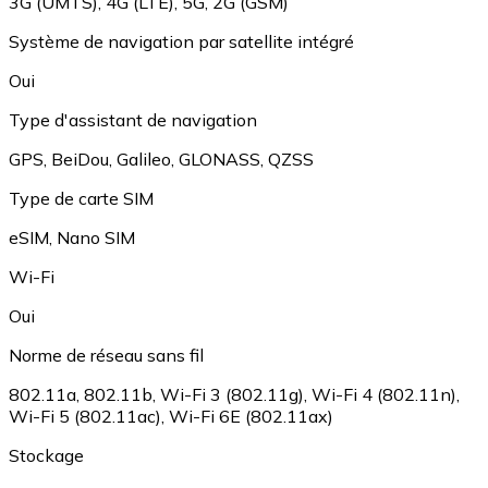
3G (UMTS)
,
4G (LTE)
,
5G
,
2G (GSM)
Système de navigation par satellite intégré
Oui
Type d'assistant de navigation
GPS
,
BeiDou
,
Galileo
,
GLONASS
,
QZSS
Type de carte SIM
eSIM
,
Nano SIM
Wi-Fi
Oui
Norme de réseau sans fil
802.11a
,
802.11b
,
Wi-Fi 3 (802.11g)
,
Wi-Fi 4 (802.11n)
,
Wi-Fi 5 (802.11ac)
,
Wi-Fi 6E (802.11ax)
Stockage