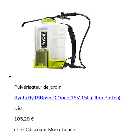
Pulvérisateur de jardin
Ryobi Ry18Bpsb-0 One+ 18V 15L (Utan Batteri)
Dès
185,28 €
chez
Cdiscount Marketplace