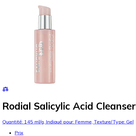
Rodial Salicylic Acid Cleanse
Quantité: 145 ml/g, Indiqué pour: Femme, Texture/Type: Gel
Prix