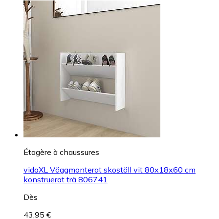
Étagère à chaussures
vidaXL Väggmonterat skoställ vit 80x18x60 cm
konstruerat trä 806741
Dès
43,95 €