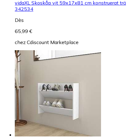
vidaXL Skoskåp vit 59x17x81 cm konstruerat trä
342534
Dès
65,99 €
chez
Cdiscount Marketplace