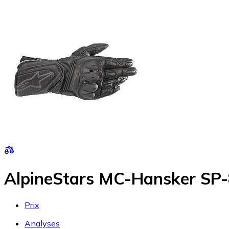
AlpineStars MC-Hansker SP
Prix
Analyses