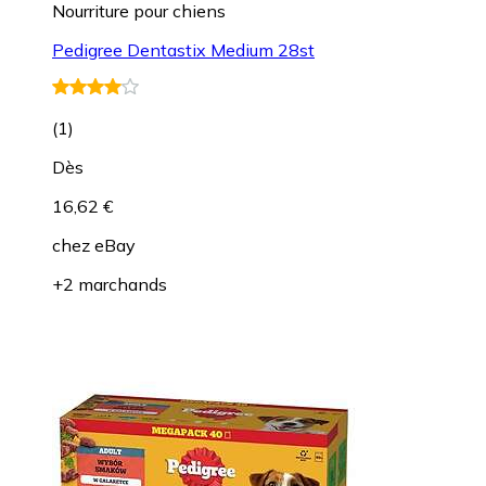
Nourriture pour chiens
Pedigree Dentastix Medium 28st
(
1
)
Dès
16,62 €
chez
eBay
+2 marchands