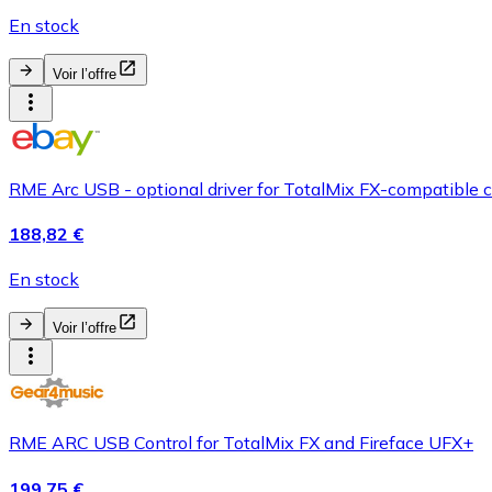
En stock
Voir l’offre
RME Arc USB - optional driver for TotalMix FX-compatible
188,82 €
En stock
Voir l’offre
RME ARC USB Control for TotalMix FX and Fireface UFX+
199,75 €