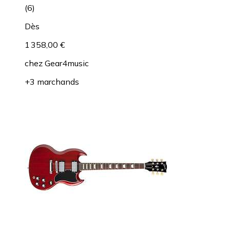
(
6
)
Dès
1 358,00 €
chez
Gear4music
+3 marchands