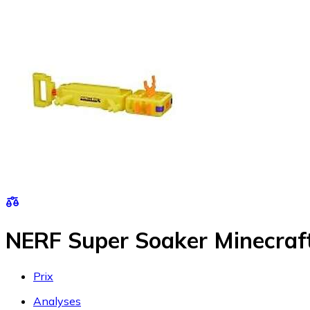
NERF Super Soaker Minecraft
Prix
Analyses