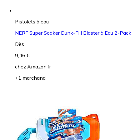
Pistolets à eau
NERF Super Soaker Dunk-Fill Blaster à Eau 2-Pack
Dès
9,46 €
chez
Amazon.fr
+1 marchand