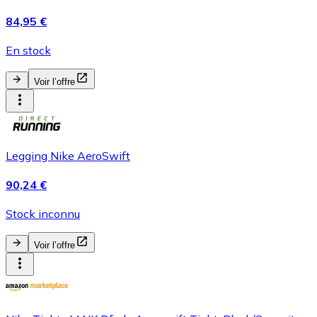
84,95 €
En stock
Voir l’offre
Legging Nike AeroSwift
90,24 €
Stock inconnu
Voir l’offre