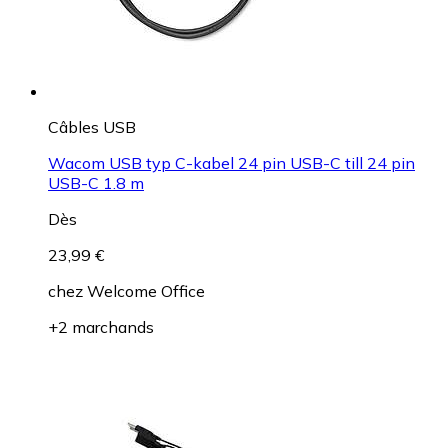
Câbles USB
Wacom USB typ C-kabel 24 pin USB-C till 24 pin
USB-C 1.8 m
Dès
23,99 €
chez
Welcome Office
+2 marchands