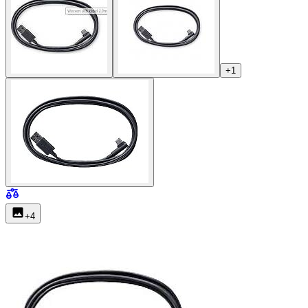
+
1
+
4