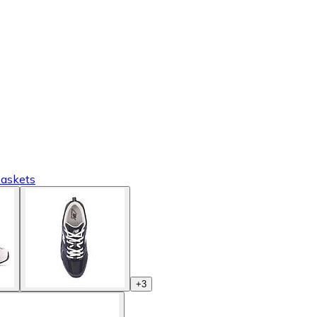
Baskets
+
3