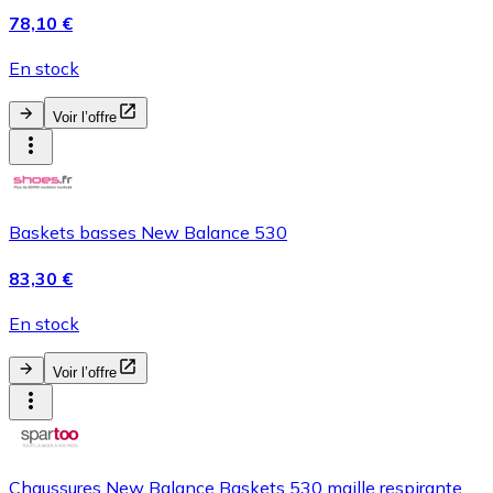
78,10 €
En stock
Voir l’offre
Baskets basses New Balance 530
83,30 €
En stock
Voir l’offre
Chaussures New Balance Baskets 530 maille respirante