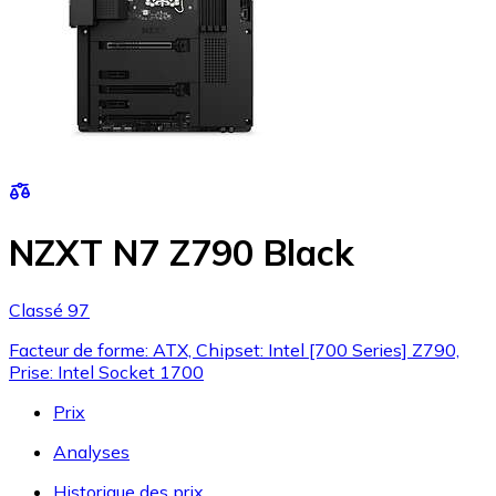
NZXT N7 Z790 Black
Classé 97
Facteur de forme: ATX, Chipset: Intel [700 Series] Z790,
Prise: Intel Socket 1700
Prix
Analyses
Historique des prix