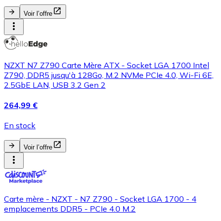
Voir l’offre
NZXT N7 Z790 Carte Mère ATX - Socket LGA 1700 Intel
Z790, DDR5 jusqu'à 128Go, M.2 NVMe PCIe 4.0, Wi-Fi 6E,
2.5GbE LAN, USB 3.2 Gen 2
264,99 €
En stock
Voir l’offre
Carte mère - NZXT - N7 Z790 - Socket LGA 1700 - 4
emplacements DDR5 - PCIe 4.0 M.2