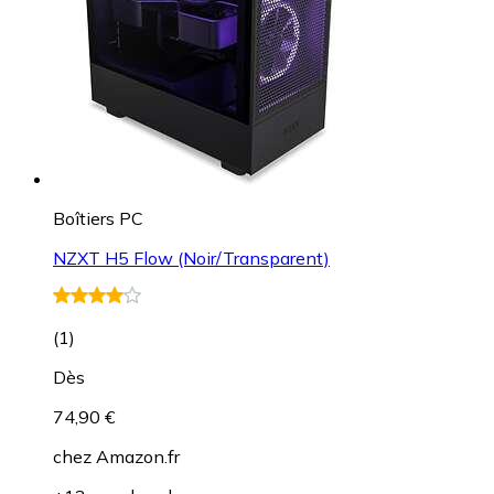
Boîtiers PC
NZXT H5 Flow (Noir/Transparent)
(
1
)
Dès
74,90 €
chez
Amazon.fr