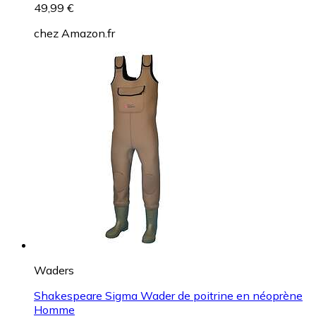
49,99 €
chez
Amazon.fr
Waders
Shakespeare Sigma Wader de poitrine en néoprène
Homme