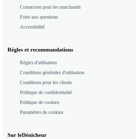
Connexion pour les marchands
Foire aux questions
Accessibilité
Règles et recommandations
Règles d'utilisation
Conditions générales d'utilisation
Conditions pour les clients
Politique de confidentialité
Politique de cookies
Paramètres de cookies
Sur leDénicheur