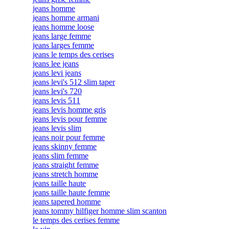
jeans homme
jeans homme armani
jeans homme loose
jeans large femme
jeans larges femme
jeans le temps des cerises
jeans lee jeans
jeans levi jeans
jeans levi's 512 slim taper
jeans levi's 720
jeans levis 511
jeans levis homme gris
jeans levis pour femme
jeans levis slim
jeans noir pour femme
jeans skinny femme
jeans slim femme
jeans straight femme
jeans stretch homme
jeans taille haute
jeans taille haute femme
jeans tapered homme
jeans tommy hilfiger homme slim scanton
le temps des cerises femme