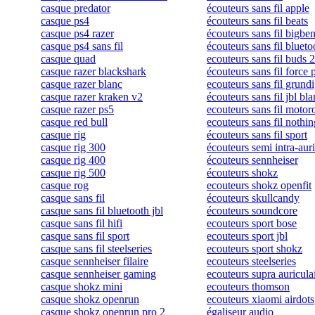
casque predator
écouteurs sans fil apple
casque ps4
écouteurs sans fil beats
casque ps4 razer
écouteurs sans fil bigbe
casque ps4 sans fil
écouteurs sans fil blueto
casque quad
ecouteurs sans fil buds 
casque razer blackshark
écouteurs sans fil force 
casque razer blanc
ecouteurs sans fil grund
casque razer kraken v2
écouteurs sans fil jbl bl
casque razer ps5
ecouteurs sans fil motor
casque red bull
ecouteurs sans fil nothin
casque rig
écouteurs sans fil sport
casque rig 300
écouteurs semi intra-auri
casque rig 400
écouteurs sennheiser
casque rig 500
écouteurs shokz
casque rog
ecouteurs shokz openfit
casque sans fil
écouteurs skullcandy
casque sans fil bluetooth jbl
écouteurs soundcore
casque sans fil hifi
ecouteurs sport bose
casque sans fil sport
ecouteurs sport jbl
casque sans fil steelseries
ecouteurs sport shokz
casque sennheiser filaire
ecouteurs steelseries
casque sennheiser gaming
ecouteurs supra auricula
casque shokz mini
ecouteurs thomson
casque shokz openrun
ecouteurs xiaomi airdots
casque shokz openrun pro 2
égaliseur audio