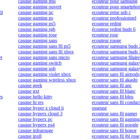
casque gaming msi
ecouteur pour samsung
casque gaming ouvert
ecouteur pour smartpho
il
casque gaming pc
ecouteur prise usb c
casque gaming ps
ecouteur professionnel
casque gaming ps5
ecouteur redmi
casque gaming rgb
écouteur redmi buds 6
casque gaming rose
ecouteur rose
casque gaming sans
ecouteur rouge
casque gaming sans fil ps5
ecouteur samsung buds 
casque gaming sans fil xbox
écouteur samsung buds 
et
casque gaming sans micro
ecouteur samsung filaire
casque gaming switch
ecouteur samsung galax
casque gaming usb
ecouteur samsung galax
casque gaming violet xbox
ecouteur sans fil airpods
casque gaming wireless xbox
ecouteur sans fil akashi
casque geek
ecouteur sans fil anc
casque gxt
ecouteur sans fil blanc
es
casque hello kitty
ecouteur sans fil bleu
casque hi res
ecouteur sans fil conduc
casque hyper x cloud ii
osseuse
casque hyperx cloud 3
ecouteur sans fil gamer
casque hyperx pc
ecouteur sans fil gaming
casque hyperx ps4
ecouteur sans fil google
casque infrarouge
ecouteur sans fil honor
casque ipx8
ecouteur sans fil jbl rose