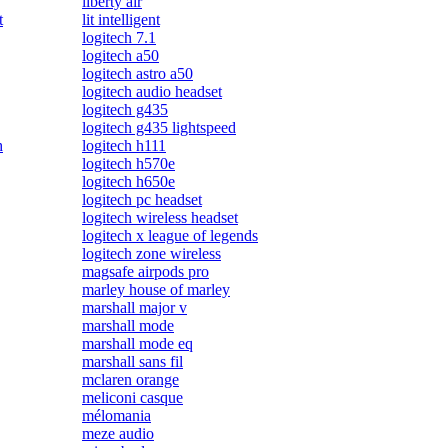
liberty air
t
lit intelligent
logitech 7.1
logitech a50
logitech astro a50
logitech audio headset
logitech g435
logitech g435 lightspeed
h
logitech h111
logitech h570e
logitech h650e
logitech pc headset
logitech wireless headset
logitech x league of legends
logitech zone wireless
magsafe airpods pro
marley house of marley
marshall major v
marshall mode
marshall mode eq
marshall sans fil
mclaren orange
meliconi casque
mélomania
meze audio