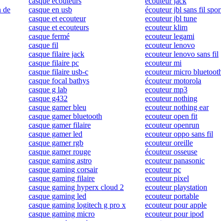
casque écouteurs
ecouteur jack
n de
casque en usb
écouteur jbl sans fil spor
casque et ecouteur
ecouteur jbl tune
casque et ecouteurs
ecouteur klim
casque fermé
ecouteur legami
casque fil
ecouteur lenovo
casque filaire jack
ecouteur lenovo sans fil
casque filaire pc
ecouteur mi
casque filaire usb-c
ecouteur micro bluetoot
casque focal bathys
écouteur motorola
casque g lab
ecouteur mp3
casque g432
ecouteur nothing
casque gamer bleu
ecouteur nothing ear
casque gamer bluetooth
ecouteur open fit
casque gamer filaire
ecouteur openrun
casque gamer led
ecouteur oppo sans fil
casque gamer rgb
ecouteur oreille
casque gamer rouge
écouteur osseuse
casque gaming astro
ecouteur panasonic
casque gaming corsair
ecouteur pc
casque gaming filaire
ecouteur pixel
casque gaming hyperx cloud 2
ecouteur playstation
casque gaming led
ecouteur portable
casque gaming logitech g pro x
ecouteur pour apple
casque gaming micro
ecouteur pour ipod