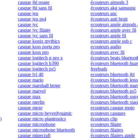
casque jbl rouge
écouteurs airpods 3
casque jbl sans fil
écouteurs akg samsung
casque jeu
ecouteurs anc
casque jeu ps4
écouteurs anti bruit
casque jvc
ecouteurs apple airpods 
casque jvc filaire
écouteurs apple avec fil
casque jvc sans fil
ecouteurs apple fil
casque konix mythics
ecouteurs apple usb c
casque koss porta pro
ecouteurs audio
casque koss pro
écouteurs avec fil
casque logitech g pro x
écouteurs beats bluetoot
casque logitech h390
écouteurs bluetooth hua
casque logitech ps5
freebuds
casque lvl 40
ecouteurs bluetooth jbl
casque mario
écouteurs bluetooth len
casque marshall beige
écouteurs bluetooth mar
casque marvel
écouteurs bluetooth ps5
casque max
écouteurs bluetooth son
casque merlin
écouteurs bluetooth xia
casque meze
ecouteurs casque moto
casque micro beyerdynamic
ecouteurs casques
)
casque micro plantronics
écouteurs clip
casque microphone
ecouteurs filaire
casque microphone bluetooth
écouteurs filaires
casque minecraft
écouteurs filaires apple