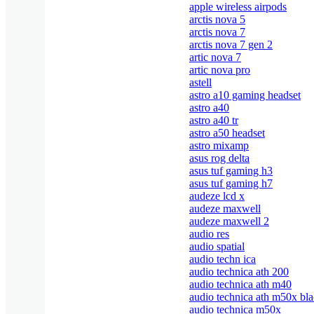
apple wireless airpods
arctis nova 5
arctis nova 7
arctis nova 7 gen 2
artic nova 7
artic nova pro
astell
astro a10 gaming headset
astro a40
astro a40 tr
astro a50 headset
astro mixamp
asus rog delta
asus tuf gaming h3
asus tuf gaming h7
audeze lcd x
audeze maxwell
audeze maxwell 2
audio res
audio spatial
audio techn ica
audio technica ath 200
audio technica ath m40
audio technica ath m50x bl
audio technica m50x