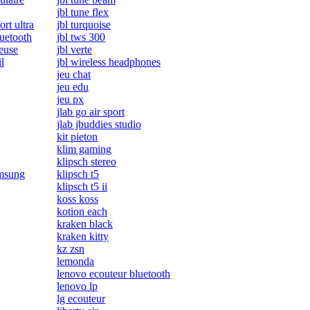
jbl tune flex
rt ultra
jbl turquoise
uetooth
jbl tws 300
euse
jbl verte
l
jbl wireless headphones
jeu chat
jeu edu
jeu px
jlab go air sport
jlab jbuddies studio
kit pieton
klim gaming
klipsch stereo
amsung
klipsch t5
klipsch t5 ii
koss koss
kotion each
kraken black
kraken kitty
kz zsn
lemonda
lenovo ecouteur bluetooth
lenovo lp
lg ecouteur