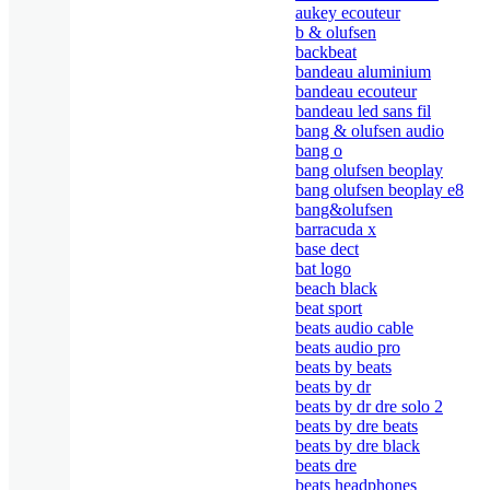
aukey ecouteur
b & olufsen
backbeat
bandeau aluminium
bandeau ecouteur
bandeau led sans fil
bang & olufsen audio
bang o
bang olufsen beoplay
bang olufsen beoplay e8
bang&olufsen
barracuda x
base dect
bat logo
beach black
beat sport
beats audio cable
beats audio pro
beats by beats
beats by dr
beats by dr dre solo 2
beats by dre beats
beats by dre black
beats dre
beats headphones