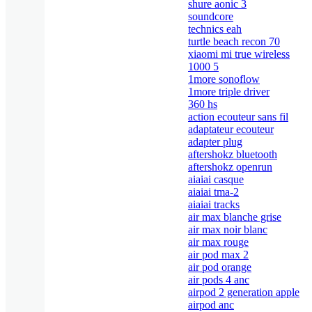
shure aonic 3
soundcore
technics eah
turtle beach recon 70
xiaomi mi true wireless
1000 5
1more sonoflow
1more triple driver
360 hs
action ecouteur sans fil
adaptateur ecouteur
adapter plug
aftershokz bluetooth
aftershokz openrun
aiaiai casque
aiaiai tma-2
aiaiai tracks
air max blanche grise
air max noir blanc
air max rouge
air pod max 2
air pod orange
air pods 4 anc
airpod 2 generation apple
airpod anc