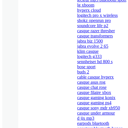
lg xboom
hyperx cloud
logitech pro x wireless
shokz openrun pro
soundcore life p2
casque razer thresher
casque transformers
jabra biz 1500
jabra evolve 2 65
klim casque
logitech g333
sennheiser hd 800 s
bose sport
buds 2
cable casque hyperx
casque asus rog
casque chat rose
casque filaire xbox
casque gaming konix
casque gaming ps4
casque sony mdr xb950
casque under armour
d jix mp3
earpods bluetooth