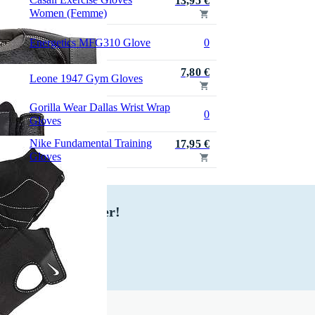
13,95 €
Women (Femme)
Energetics MFG310 Glove
0
7,80 €
Leone 1947 Gym Gloves
Gorilla Wear Dallas Wrist Wrap
0
Gloves
Nike Fundamental Training
17,95 €
Gloves
 à notre newsletter!