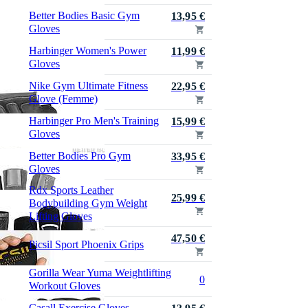
Better Bodies Basic Gym
13,95 €
Gloves
Harbinger Women's Power
11,99 €
Gloves
Nike Gym Ultimate Fitness
22,95 €
Glove (Femme)
Harbinger Pro Men's Training
15,99 €
Gloves
Better Bodies Pro Gym
33,95 €
Gloves
Rdx Sports Leather
25,99 €
Bodybuilding Gym Weight
Lifting Gloves
47,50 €
Picsil Sport Phoenix Grips
Gorilla Wear Yuma Weightlifting
0
Workout Gloves
Casall Exercise Gloves