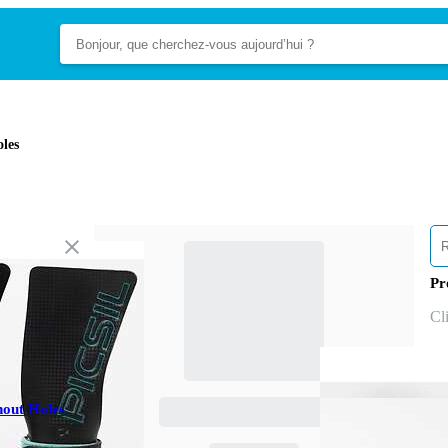
oles
Pr
Cl
hout Holes