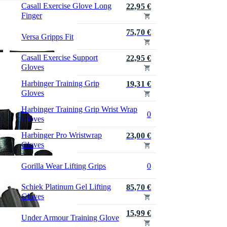
Casall Exercise Glove Long
22,95 €
Finger
75,70 €
Versa Gripps Fit
Casall Exercise Support
22,95 €
Gloves
Harbinger Training Grip
19,31 €
Gloves
Harbinger Training Grip Wrist Wrap
0
Gloves
Harbinger Pro Wristwrap
23,00 €
Gloves
Gorilla Wear Lifting Grips
0
Schiek Platinum Gel Lifting
85,70 €
Gloves
15,99 €
Under Armour Training Glove