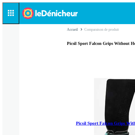
Accueil
Comparaison de produit
Picsil Sport Falcon Grips Without H
Picsil Sport Falcon Grips Wit