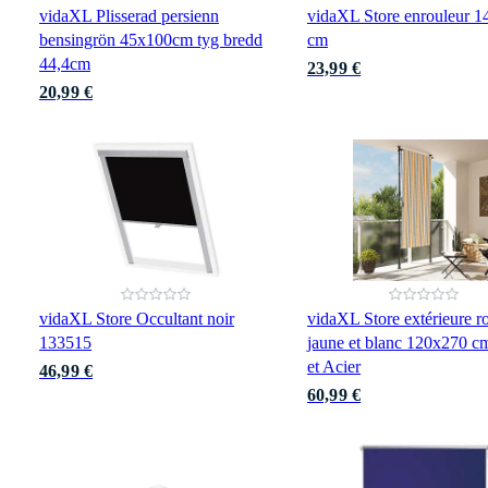
vidaXL Plisserad persienn
vidaXL Store enrouleur 
bensingrön 45x100cm tyg bredd
cm
44,4cm
23,99 €
20,99 €
vidaXL Store Occultant noir
vidaXL Store extérieure r
133515
jaune et blanc 120x270 c
et Acier
46,99 €
60,99 €