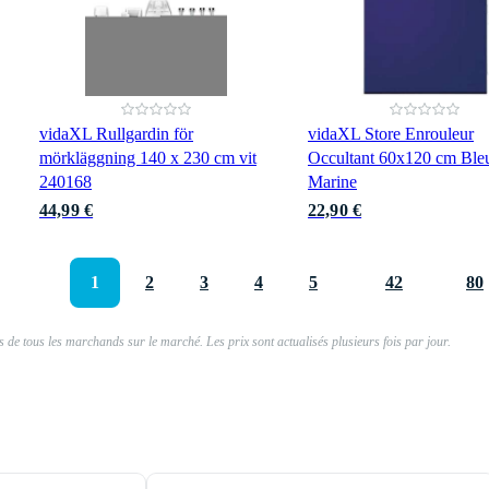
vidaXL Rullgardin för
vidaXL Store Enrouleur
mörkläggning 140 x 230 cm vit
Occultant 60x120 cm Ble
240168
Marine
44,99 €
22,90 €
1
2
3
4
5
42
80
 de tous les marchands sur le marché. Les prix sont actualisés plusieurs fois par jour.