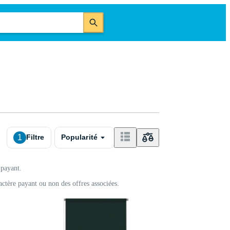
1
Filtre
Popularité
 payant.
actère payant ou non des offres associées.