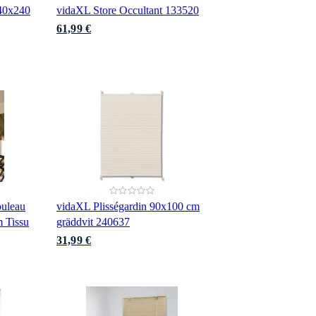
140x240
vidaXL Store Occultant 133520
61,99 €
ouleau
vidaXL Plisségardin 90x100 cm
m Tissu
gräddvit 240637
31,99 €