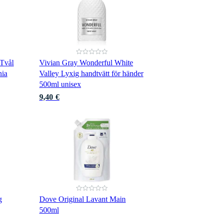
 Tvål
Vivian Gray Wonderful White
nia
Valley Lyxig handtvätt för händer
500ml unisex
9,40 €
g
Dove Original Lavant Main
500ml