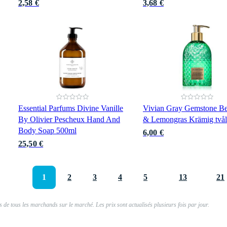
2,58 €
3,68 €
Essential Parfums Divine Vanille
Vivian Gray Gemstone B
By Olivier Pescheux Hand And
& Lemongras Krämig två
Body Soap 500ml
6,00 €
25,50 €
1
2
3
4
5
13
21
 de tous les marchands sur le marché. Les prix sont actualisés plusieurs fois par jour.