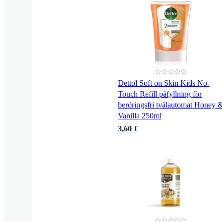
Dettol Soft on Skin Kids No-
Touch Refill påfyllning för
beröringsfri tvålautomat Honey 
Vanilla 250ml
3,60 €