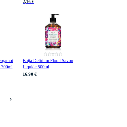
2,16 €
ergamot
Baija Delirium Floral Savon
l 300ml
Liquide 500ml
16,90 €