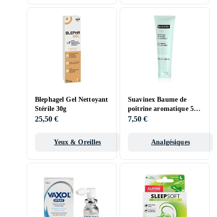
Blephagel Gel Nettoyant
Suavinex Baume de
Stérile 30g
poitrine aromatique 50
ml
25,50 €
7,50 €
Yeux & Oreilles
Analgésiques