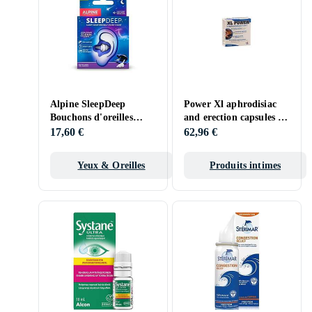
Alpine SleepDeep
Power Xl aphrodisiac
Bouchons d'oreilles
and erection capsules 20
confortables pour le
cap
17,60 €
62,96 €
sommeil
Yeux & Oreilles
Produits intimes