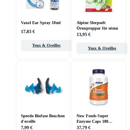
Vaxol Ear Spray 10ml
Alpine Sleepsoft
Öronproppar för sömn
17,83 €
13,95 €
Yeux & Oreilles
Yeux & Oreilles
Speedo Biofuse Bouchon
Now Foods Super
d'oreille
Enzyme Caps 180
kapslar
7,99 €
37,79 €