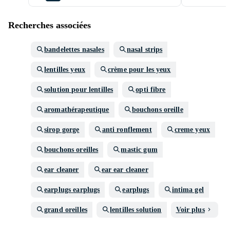
Recherches associées
bandelettes nasales
nasal strips
lentilles yeux
crème pour les yeux
solution pour lentilles
opti fibre
aromathérapeutique
bouchons oreille
sirop gorge
anti ronflement
creme yeux
bouchons oreilles
mastic gum
ear cleaner
ear ear cleaner
earplugs earplugs
earplugs
intima gel
grand oreilles
lentilles solution
Voir plus