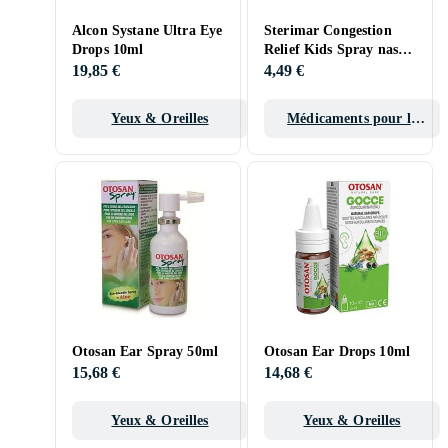
Alcon Systane Ultra Eye
Sterimar Congestion
Drops 10ml
Relief Kids Spray nasal
50ml
19,85 €
4,49 €
Yeux & Oreilles
Médicaments pour le
rhume
Otosan Ear Spray 50ml
Otosan Ear Drops 10ml
15,68 €
14,68 €
Yeux & Oreilles
Yeux & Oreilles