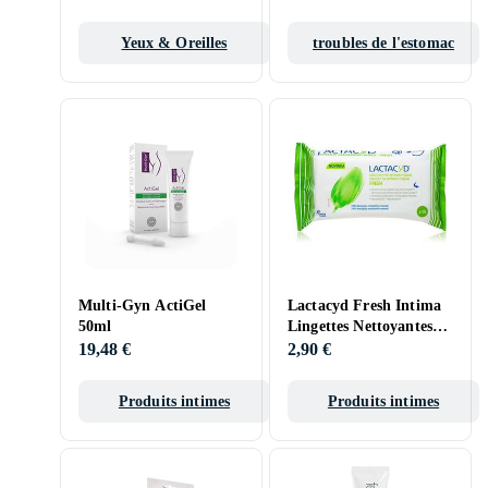
Yeux & Oreilles
troubles de l'estomac
Multi-Gyn ActiGel
Lactacyd Fresh Intima
50ml
Lingettes Nettoyantes
15st
19,48 €
2,90 €
Produits intimes
Produits intimes