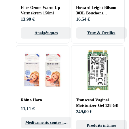
Elite Ozone Warm Up
Howard Leight Bilsom
Varmekrem 150ml
303L Bouchons
d'oreilles L, 20 paires
13,99 €
16,54 €
Analgésiques
Yeux & Oreilles
Rhino Horn
Transcend Vaginal
Moisturizer Gel 128 GB
11,11 €
249,00 €
Médicaments contre les
Produits intimes
allergies