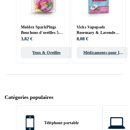
Moldex SparkPlugs
Vicks Vapopads
Bouchons d'oreilles 5
Rosemary & Lavender 7
paires
Pads
3,82 €
8,08 €
Yeux & Oreilles
Médicaments pour le
rhume
Catégories populaires
Téléphone portable