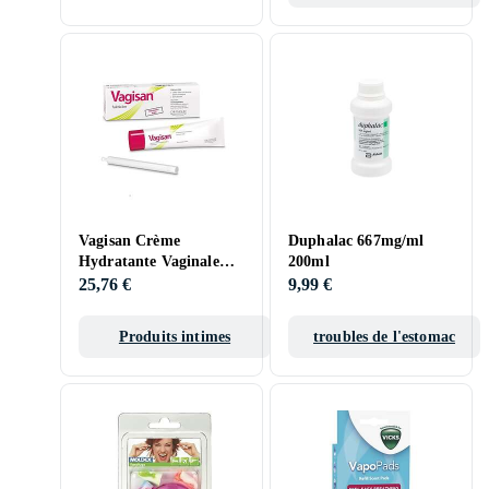
Vagisan Crème
Duphalac 667mg/ml
Hydratante Vaginale
200ml
50g
25,76 €
9,99 €
Produits intimes
troubles de l'estomac