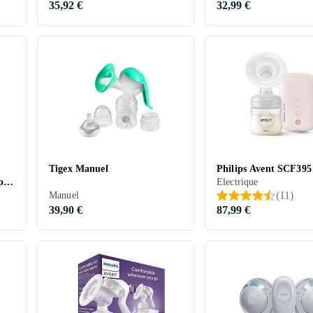
35,92 €
32,99 €
Tigex Manuel
Philips Avent SCF395
p
Electrique
(
11
)
Manuel
39,90 €
87,99 €