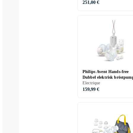
251,00 €
Philips Avent Hands-free
Dubbel elektrisk bröstpum
SCF547/11
Electrique
159,99 €