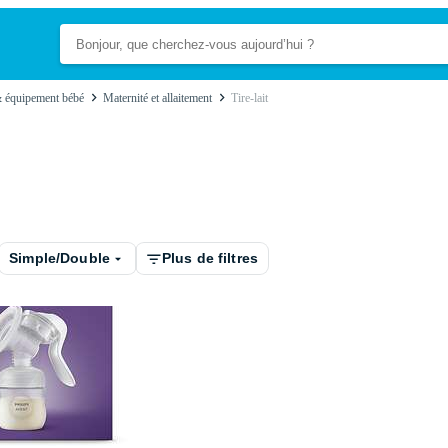
& équipement bébé
Maternité et allaitement
Tire-lait
Simple/Double
Plus de filtres
uel