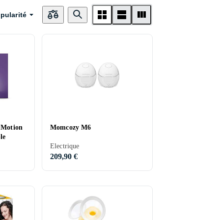
pularité
 Motion
Momcozy M6
le
Electrique
209,90 €