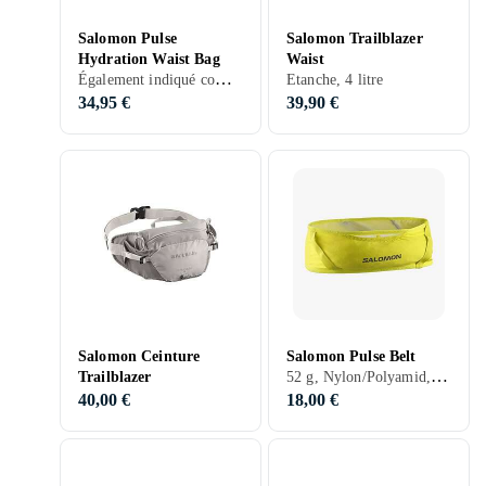
Salomon Pulse
Salomon Trailblazer
Hydration Waist Bag
Waist
Également indiqué comme sac en bandoulière
Etanche, 4 litre
34,95 €
39,90 €
Salomon Ceinture
Salomon Pulse Belt
52 g, Nylon/Polyamid, Réflecteurs, Porte-bouteille, Etanche, Également indiqué comme sac en bandoulière, 0.79 litre
Trailblazer
40,00 €
18,00 €