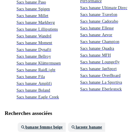
Performance
Sacs banane Paso
Sacs banane Ultimate Directi
Sacs banane Spigen
Sacs banane Travelon
Sacs banane Millet
Sacs banane Cadorabo
Sacs banane Markberg
Sacs banane Ellesse
Sacs banane Lilliputiens
Sacs banane Aevor
Sacs banane Wandrd
Sacs banane Champion
Sacs banane Moment
Sacs banane Quadra
Sacs banane Dynafit
Sacs banane MFH
Sacs banane Bellroy
Sacs banane Loungefly
Sacs banane Klättermusen
Sacs banane JanSport
Sacs banane RaidLight
Sacs banane OverBoard
Sacs banane Fila
Sacs banane La Sportiva
Sacs banane Amplifi
Sacs banane Eberlestock
Sacs banane Boland
Sacs banane Eagle Creek
Recherches associées
banane femme beige
lacoste banane