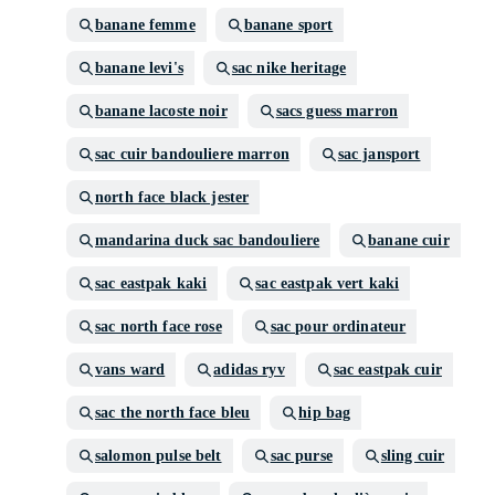
banane femme
banane sport
banane levi's
sac nike heritage
banane lacoste noir
sacs guess marron
sac cuir bandouliere marron
sac jansport
north face black jester
mandarina duck sac bandouliere
banane cuir
sac eastpak kaki
sac eastpak vert kaki
sac north face rose
sac pour ordinateur
vans ward
adidas ryv
sac eastpak cuir
sac the north face bleu
hip bag
salomon pulse belt
sac purse
sling cuir