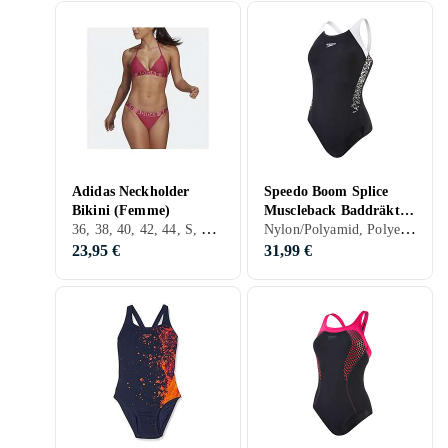
Adidas Neckholder
Speedo Boom Splice
Bikini (Femme)
Muscleback Baddräkt
36, 38, 40, 42, 44, S, M, L, XL, XXL, XS, Noir, Blanc, Argent, Gris, Bleu, Rouge, Vert, Violet, Bikini
Nylon/Polyamid, Polyester, Élasthanne/Spandex/Lycra, 32, 34, 36, 38, 40, 42, 44, 46, 48, 50, 54, 52, 56, S, M, L, XL, XXL, XS, Noir, Blanc, Gris, Turkos, Bleu, Rouge, Jaune, Orange, Vert, Rose, Violet, Maillot de bain
(Femme)
23,95 €
31,99 €