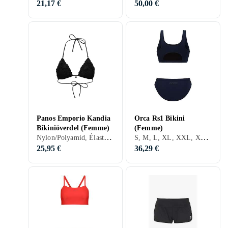
21,17 €
50,00 €
Panos Emporio Kandia
Orca Rs1 Bikini
Bikiniöverdel (Femme)
(Femme)
Nylon/Polyamid, Élasthanne/Spandex/Lycra, 34, 36, 38, 40, 42, S, M, XL, Noir, Blanc, Bleu, Rouge, Vert, Beige, Rose, Violet, Hauts de bikini
S, M, L, XL, XXL, XS, Noir, Gris, Bleu, Rouge, Vert, Bikini
25,95 €
36,29 €