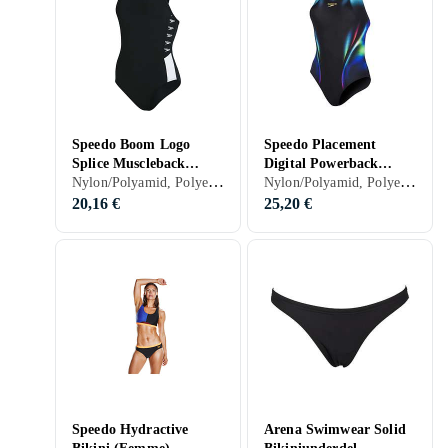
Speedo Boom Logo
Speedo Placement
Splice Muscleback
Digital Powerback
Nylon/Polyamid, Polyester, Élasthanne/Spandex/Lycra, 32, 34, 36, 38, 40, 42, 44, 46, 50, S, M, L, XL, XXL, XS, Noir, Blanc, Bleu, Vert, Rose, Maillot de bain
Nylon/Polyamid, Polyester, Élasthanne/Spandex/Lycra, 32, 34, 36, 38, 40, 42, 44, 46, 48, 50, 54, 52, S, M, L, XL, XXL, XS, Noir, Blanc, Gris, Turkos, Bleu, Rouge, Jaune, Orange, Vert, Rose, Violet, Maillot de bain
Baddräkt (Femme)
Baddräkt (Femme)
20,16 €
25,20 €
Speedo Hydractive
Arena Swimwear Solid