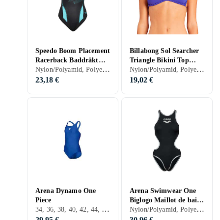
Speedo Boom Placement
Billabong Sol Searcher
Racerback Baddräkt
Triangle Bikini Top
Nylon/Polyamid, Polyester, Élasthanne/Spandex/Lycra, 32, 34, 36, 38, 40, 42, 44, 46, 48, 50, 52, S, M, L, XL, XXL, XS, Noir, Gris, Turkos, Bleu, Rouge, Vert, Rose, Maillot de bain
Nylon/Polyamid, Polyester, Élasthanne/Spandex/Lycra, 32, 36, 38, 40, 42, S, M, L, XL, XXL, XS, Noir, Blanc, Turkos, Bleu, Rouge, Jaune, Orange, Vert, Rose, Violet, Hauts de bikini
(Femme)
(Femmes)
23,18 €
19,02 €
Arena Dynamo One
Arena Swimwear One
Piece
Biglogo Maillot de bain
34, 36, 38, 40, 42, 44, 46, 48, Noir, Blanc, Bleu, Rouge, Vert
Nylon/Polyamid, Polyester, Élasthanne/Spandex/Lycra, 32, 34, 36, 38, 40, 42, 44, 46, 48, S, M, L, XL, XXL, XS, Noir, Blanc, Argent, Gris, Turkos, Bleu, Rouge, Jaune, Orange, Or, Vert, Beige, Rose, Violet, Maillot de bain
(Femme)
29,95 €
30,96 €