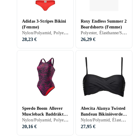
Adidas 3-Stripes Bikini
Roxy Endless Summer 2
(Femme)
Boardshorts (Femme)
Nylon/Polyamid, Polyester, Élasthanne/Spandex/Lycra, 32, 34, 36, 38, 40, 42, 44, 46, 48, 50, 54, 52, 56, S, M, L, XL, XXL, XS, Noir, Blanc, Argent, Gris, Marron, Bleu, Rouge, Jaune, Orange, Vert, Beige, Rose, Violet, Bikini
Polyester, Élasthanne/Spandex/Lycra, 34, 36, 38, 40, 42, 44, S, M, L, XL, XXL, XS, Noir, Blanc, Gris, Bleu, Rouge, Orange, Vert, Rose, Violet, Kaki, Short de bain
28,23 €
26,29 €
Speedo Boom Allover
Abecita Alanya Twisted
Muscleback Baddräkt
Bandeau Bikiniöverdel
Nylon/Polyamid, Polyester, Élasthanne/Spandex/Lycra, Néoprène, 32, 34, 36, 38, 40, 42, 44, 46, 48, 50, 54, 52, S, M, L, XL, XXL, XS, Noir, Blanc, Gris, Bleu, Rouge, Jaune, Orange, Vert, Rose, Violet, Maillot de bain
Nylon/Polyamid, Élasthanne/Spandex/Lycra, 36, 38, 40, 42, 44, Noir, Turkos, Bleu, Rouge, Vert, Rose, Hauts de bikini
(Femme)
(Femme)
20,16 €
27,95 €