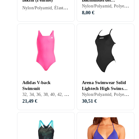
Bikini (Femme)
Bikiniunderdel
Nylon/Polyamid, Polyester, Élasthanne/Spandex/Lycra, 32, 34, 36, 38, 40, 42, 44, 46, 48, 50, M, L, XL, XXL, Noir, Blanc, Bleu, Rouge, Vert, Rose, Bas de bikini
(Femme)
Nylon/Polyamid, Élasthanne/Spandex/Lycra, 32, 34, 36, 38, 40, 42, 44, 46, 52, S, M, L, XL, XXL, XS, Noir, Gris, Turkos, Bleu, Rouge, Orange, Vert, Violet, Bikini
8,00 €
Adidas V-back
Arena Swimwear Solid
Swimsuit
Lightech High Swimsuit
32, 34, 36, 38, 40, 42, 44, 46, 48, 50, 54, 56, 60, Noir, Blanc, Turkos, Bleu, Rouge, Vert, Rose, Violet
Nylon/Polyamid, Polyester, Élasthanne/Spandex/Lycra, 32, 34, 36, 38, 40, 42, 44, 46, 48, 50, 52, 60, S, M, L, XL, XXL, XS, Noir, Blanc, Gris, Turkos, Bleu, Rouge, Orange, Vert, Rose, Violet, Maillot de bain
(Femmes)
21,49 €
30,51 €