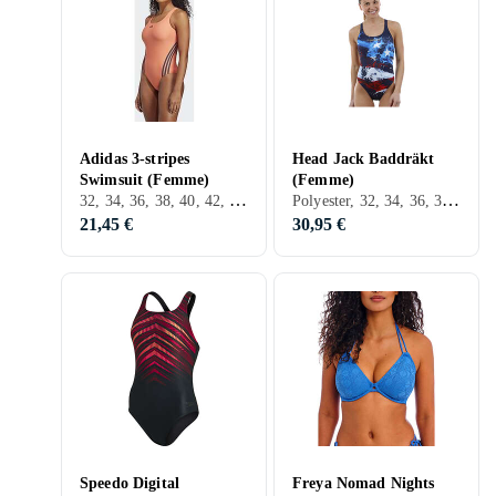
Adidas 3-stripes
Head Jack Baddräkt
Swimsuit (Femme)
(Femme)
32, 34, 36, 38, 40, 42, 44, 46, 48, 50, S, M, L, XL, XS, Noir, Blanc, Gris, Turkos, Bleu, Rouge, Orange, Vert, Rose, Violet
Polyester, 32, 34, 36, 38, 40, 42, 44, 46, 48, 50, S, M, L, XL, XXL, XS, Noir, Blanc, Argent, Bleu, Rouge, Jaune, Orange, Vert, Rose, Maillot de bain
21,45 €
30,95 €
Speedo Digital
Freya Nomad Nights