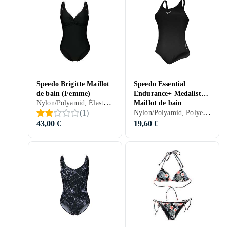
Speedo Brigitte Maillot
Speedo Essential
de bain (Femme)
Endurance+ Medalist
Nylon/Polyamid, Élasthanne/Spandex/Lycra, 32, 34, 36, 38, 40, 42, 44, 46, 48, 50, 52, S, M, L, XL, XXL, XS, Noir, Bleu, Rouge, Vert, Rose, Violet, Maillot de bain
Maillot de bain
Nylon/Polyamid, Polyester, Élasthanne/Spandex/Lycra, Néoprène, 32, 34, 36, 38, 40, 42, 44, 46, 48, 50, 54, 52, S, M, L, XL, XXL, XS, Noir, Blanc, Gris, Bleu, Rouge, Jaune, Vert, Rose, Violet, Maillot de bain
(
1
)
(Femme)
43,00 €
19,60 €