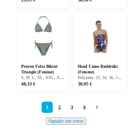
Protest Folta Bikini
Head Camo Baddräkt
Triangle (Femme)
(Femme)
S, M, L, XL, XXL, XS, Marron, Vert
Polyester, 32, 34, 36, 38, 40, 42, 44, 46, 48, 50, S, M, L, XL, XXL, Bleu, Rouge, Jaune, Vert, Rose, Maillot de bain
48,33 €
30,95 €
1
2
3
4
Signaler une erreur