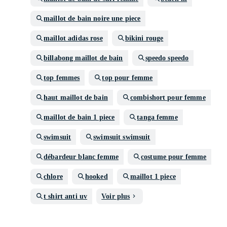
maillot de bain noire une piece
maillot adidas rose
bikini rouge
billabong maillot de bain
speedo speedo
top femmes
top pour femme
haut maillot de bain
combishort pour femme
maillot de bain 1 piece
tanga femme
swimsuit
swimsuit swimsuit
débardeur blanc femme
costume pour femme
chlore
hooked
maillot 1 piece
t shirt anti uv
Voir plus