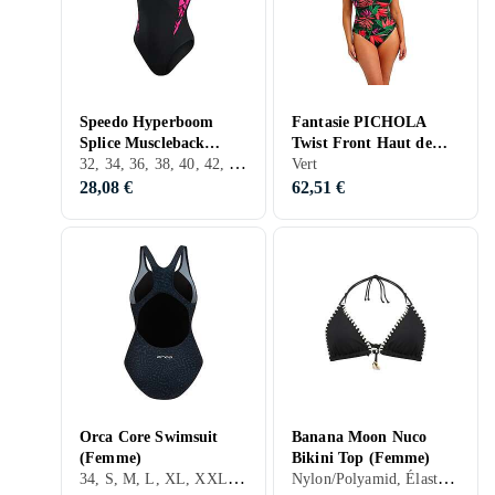
Speedo Hyperboom
Fantasie PICHOLA
Splice Muscleback
Twist Front Haut de
32, 34, 36, 38, 40, 42, 44, 46, 48, Noir, Gris, Turkos, Bleu, Orange, Vert, Rose, Violet, Maillot de bain
Maillot de bain
Tankini (Femme)
Vert
(Femme)
28,08 €
62,51 €
Orca Core Swimsuit
Banana Moon Nuco
(Femme)
Bikini Top (Femme)
34, S, M, L, XL, XXL, XS, Noir, Bleu, Orange, Vert
Nylon/Polyamid, Élasthanne/Spandex/Lycra, 32, 34, 36, 38, 40, 42, 44, S, M, L, XL, XXL, XS, Noir, Blanc, Turkos, Bleu, Rouge, Vert, Rose, Violet, Hauts de bikini