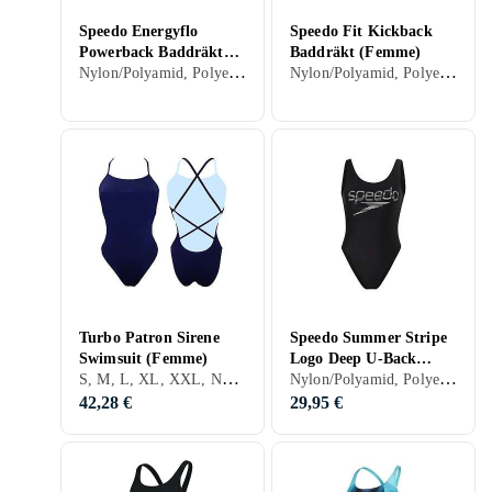
Speedo Energyflo
Speedo Fit Kickback
Powerback Baddräkt
Baddräkt (Femme)
Nylon/Polyamid, Polyester, 32, 34, 36, 38, 40, 42, 44, 46, 48, XS, Noir, Bleu, Orange, Vert, Rose, Violet, Maillot de bain
Nylon/Polyamid, Polyester, Élasthanne/Spandex/Lycra, 32, 34, 36, 38, 40, 42, 44, 46, 48, 60, S, M, XL, XXL, Noir, Gris, Turkos, Bleu, Rouge, Jaune, Orange, Or, Vert, Rose, Violet, Maillot de bain
(Femme)
Turbo Patron Sirene
Speedo Summer Stripe
Swimsuit (Femme)
Logo Deep U-Back
S, M, L, XL, XXL, Noir, Bleu, Rouge, Orange, Vert, Rose, Violet
Nylon/Polyamid, Polyester, Élasthanne/Spandex/Lycra, 32, 34, 36, 38, 40, 42, 44, 46, 48, S, M, L, XL, XXL, XS, Noir, Blanc, Bleu, Rouge, Jaune, Orange, Vert, Rose, Maillot de bain
Baddräkt (Femme)
42,28 €
29,95 €