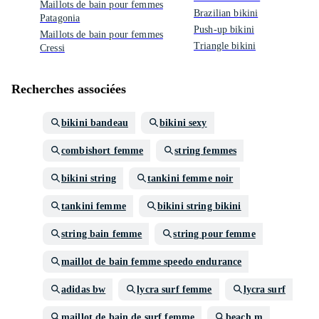
Maillots de bain pour femmes
Brazilian bikini
Patagonia
Push-up bikini
Maillots de bain pour femmes
Triangle bikini
Cressi
Recherches associées
bikini bandeau
bikini sexy
combishort femme
string femmes
bikini string
tankini femme noir
tankini femme
bikini string bikini
string bain femme
string pour femme
maillot de bain femme speedo endurance
adidas bw
lycra surf femme
lycra surf
maillot de bain de surf femme
beach m