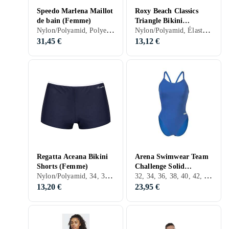
Speedo Marlena Maillot
Roxy Beach Classics
de bain (Femme)
Triangle Bikini
Nylon/Polyamid, Polyester, Élasthanne/Spandex/Lycra, 32, 34, 36, 38, 40, 42, 44, 46, 48, 50, 54, 52, 56, S, M, L, XL, XXL, XS, Noir, Blanc, Gris, Turkos, Marron, Bleu, Rouge, Jaune, Orange, Vert, Rose, Violet, Maillot de bain
Nylon/Polyamid, Élasthanne/Spandex/Lycra, 34, 36, 38, 40, 42, 44, S, M, L, XL, XXL, XS, Noir, Blanc, Gris, Marron, Bleu, Rouge, Orange, Vert, Beige, Rose, Violet, Bikini
(Femme)
31,45 €
13,12 €
Regatta Aceana Bikini
Arena Swimwear Team
Shorts (Femme)
Challenge Solid
Nylon/Polyamid, 34, 36, 38, 40, 42, 44, 46, 48, S, M, L, XL, XXL, XS, Noir, Blanc, Turkos, Marron, Bleu, Rouge, Jaune, Orange, Vert, Rose, Bikini
32, 34, 36, 38, 40, 42, 44, 46, Noir, Blanc, Gris, Bleu, Rouge, Vert, Rose, Violet, Kaki
Swimsuit (Femme)
13,20 €
23,95 €