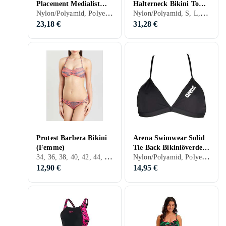
Placement Medialist
Halterneck Bikini Top
Nylon/Polyamid, Polyester, Élasthanne/Spandex/Lycra, 32, 34, 36, 38, 40, 42, 44, 46, 48, S, M, L, XL, XXL, XS, Noir, Blanc, Gris, Turkos, Bleu, Rouge, Jaune, Orange, Vert, Rose, Violet, Maillot de bain
Nylon/Polyamid, S, L, Noir, Blanc, Bleu, Rouge, Vert, Rose, Hauts de bikini
Baddräkt (Femme)
(Femme)
23,18 €
31,28 €
Protest Barbera Bikini
Arena Swimwear Solid
(Femme)
Tie Back Bikiniöverdel
34, 36, 38, 40, 42, 44, 60, S, M, L, XL, XXL, XS, Noir, Blanc, Gris, Turkos, Marron, Bleu, Rouge, Jaune, Orange, Vert, Rose, Violet, Bikini
Nylon/Polyamid, Polyester, 32, 34, 36, 38, 40, 42, 44, 46, 48, S, XL, Noir, Blanc, Bleu, Rouge, Vert, Rose, Hauts de bikini
(Femme)
12,90 €
14,95 €