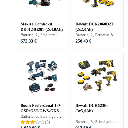
Makita Combokit
Dewalt DCK2060D2T
DK0124G201 (2x4,0Ah)
(2x2,0Ah)
Batterie, 2, Scie circulaire, Lampe, Perceuse & Tournevis, Perçeuse à bois, Visseuse, Meuleuse d'angle
Batterie, 2, Perceuse & Tournevis, Visseuse
672,33 €
250,43 €
Bosch Professional 18V
Dewalt DCK623P3
GSR/GST/GWS/GKS/G
(3x5,0Ah)
Batterie, 5, Scie à guichet, Scie circulaire, Perceuse & Tournevis, Scie sauteuse, Meuleuse d'angle
SA (3x4,0Ah)
Batterie, 6, Scie à guichet, Scie circulaire, Lampe, Perceuse & Tournevis, Visseuse, Meuleuse d'angle
(
3
)
1 030,00 €
913,60 €