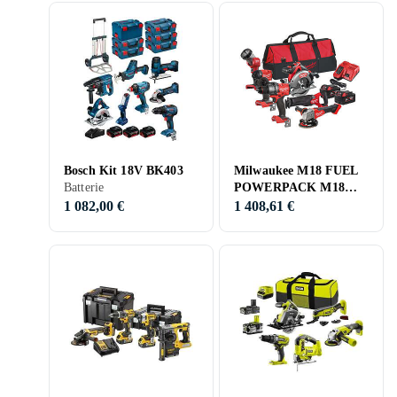
Bosch Kit 18V BK403
Milwaukee M18 FUEL
Batterie
POWERPACK M18
FPP6E3-502B 18V
1 082,00 €
1 408,61 €
(2x5,0ah)