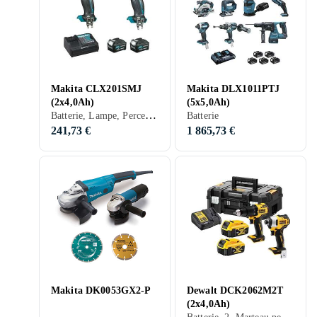
Makita CLX201SMJ
Makita DLX1011PTJ
(2x4,0Ah)
(5x5,0Ah)
Batterie, Lampe, Perceuse & Tournevis, Visseuse
Batterie
241,73 €
1 865,73 €
Makita DK0053GX2-P
Dewalt DCK2062M2T
(2x4,0Ah)
Batterie, 2, Marteau perforateur rotatif, Lampe, Perceuse & Tournevis, Perçeuse à bois, Visseuse, Multiverktyg