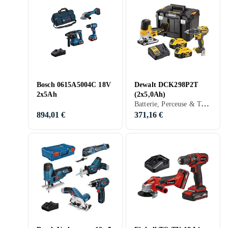
Bosch 0615A5004C 18V
Dewalt DCK298P2T
2x5Ah
(2x5,0Ah)
Batterie, Perceuse & Tournevis, Scie sauteuse, Meuleuse d'angle
894,01 €
371,16 €