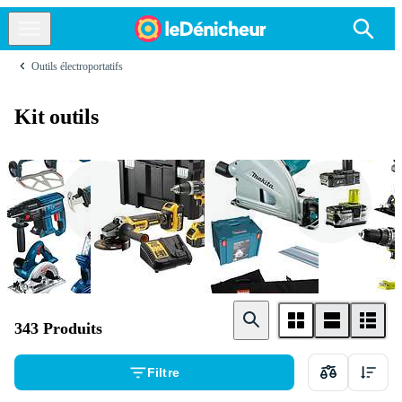
Outils électroportatifs
Kit outils
Bosch
Dewalt
Makita
343 Produits
Filtre