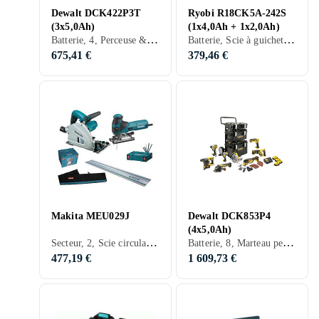
Dewalt DCK422P3T
Ryobi R18CK5A-242S
(3x5,0Ah)
(1x4,0Ah + 1x2,0Ah)
Batterie, 4, Perceuse & Tournevis, Perçeuse à bois, Visseuse, Meuleuse d'angle
Batterie, Scie à guichet, Scie circulaire, Lampe, Perceuse & Tournevis
675,41 €
379,46 €
Makita MEU029J
Dewalt DCK853P4
(4x5,0Ah)
Secteur, 2, Scie circulaire, Scie sauteuse
Batterie, 8, Marteau perforateur rotatif, Scie à guichet, Scie circulaire, Lampe, Perceuse & Tournevis, Visseuse, Meuleuse d'angle, Multiverktyg
477,19 €
1 609,73 €