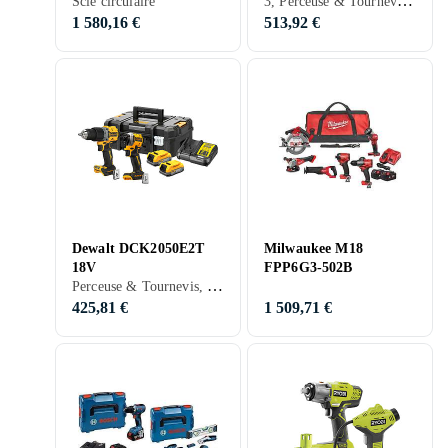
3, Perceuse & Tournevis, Perçeuse à bois, Meuleuse d'angle
55/TPC 18/AGC 18/TB
Scie circulaire
M 137
1 580,16 €
513,92 €
Dewalt DCK2050E2T
Milwaukee M18
18V
FPP6G3-502B
Perceuse & Tournevis, Perçeuse à bois, Visseuse
425,81 €
1 509,71 €