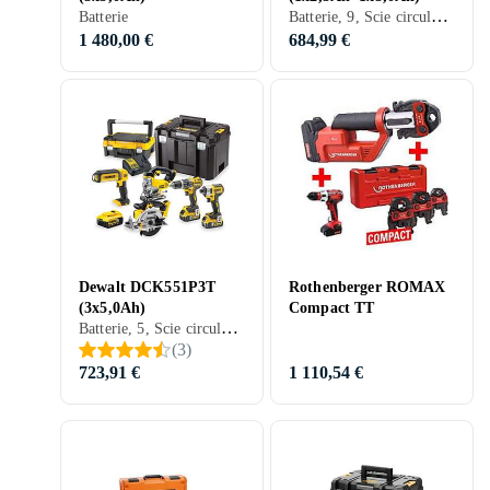
Batterie, 9, Scie circulaire, Lampe, Perceuse & Tournevis, Scie sauteuse, Visseuse, Meuleuse d'angle, Multiverktyg
Batterie
1 480,00 €
684,99 €
Dewalt DCK551P3T
Rothenberger ROMAX
(3x5,0Ah)
Compact TT
Batterie, 5, Scie circulaire, Lampe, Perceuse & Tournevis, Scie sauteuse, Perçeuse à bois, Visseuse
(
3
)
723,91 €
1 110,54 €