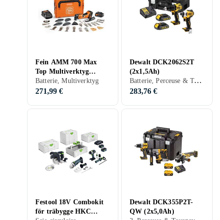
Fein AMM 700 Max
Dewalt DCK2062S2T
Top Multiverktyg
(2x1,5Ah)
Batterie, Perceuse & Tournevis, Perçeuse à bois, Visseuse
batteridrivet 18V
Batterie, Multiverktyg
(2x4,0ah)
271,99 €
283,76 €
Festool 18V Combokit
Dewalt DCK355P2T-
för träbygge HKC
QW (2x5,0Ah)