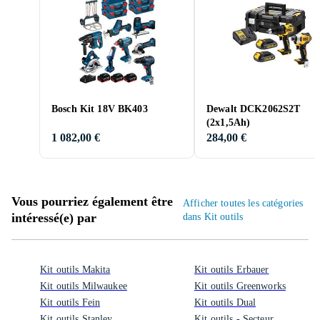
Bosch Kit 18V BK403
Dewalt DCK2062S2T
(2x1,5Ah)
1 082,00 €
284,00 €
Vous pourriez également être
Afficher toutes les catégories
intéressé(e) par
dans Kit outils
Kit outils Makita
Kit outils Erbauer
Kit outils Milwaukee
Kit outils Greenworks
Kit outils Fein
Kit outils Dual
Kit outils Stanley
Kit outils - Secteur