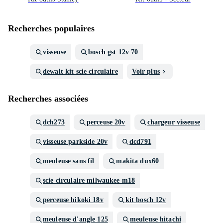
Recherches populaires
visseuse
bosch gst 12v 70
dewalt kit scie circulaire
Voir plus
Recherches associées
dch273
perceuse 20v
chargeur visseuse
visseuse parkside 20v
dcd791
meuleuse sans fil
makita dux60
scie circulaire milwaukee m18
perceuse hikoki 18v
kit bosch 12v
meuleuse d'angle 125
meuleuse hitachi