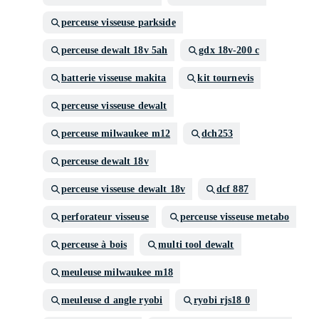
perceuse visseuse parkside
perceuse dewalt 18v 5ah
gdx 18v-200 c
batterie visseuse makita
kit tournevis
perceuse visseuse dewalt
perceuse milwaukee m12
dch253
perceuse dewalt 18v
perceuse visseuse dewalt 18v
dcf 887
perforateur visseuse
perceuse visseuse metabo
perceuse à bois
multi tool dewalt
meuleuse milwaukee m18
meuleuse d angle ryobi
ryobi rjs18 0