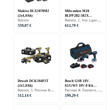
Makita DLX3078MJ
Milwaukee M18
(2x4,0Ah)
BLPP2B2-502X
Batterie, 2, Scie à guichet, Scie circulaire, Perceuse & Tournevis, Scie sauteuse, Perçeuse à bois, Visseuse, Meuleuse d'angle, Multiverktyg
Batterie
(2x5,0Ah)
559,07 €
612,79 €
Dewalt DCK384P2T
Bosch GSB 18V-
(2x5,0Ah)
65/GWS 18V-8 Kit
Batterie, 3, Perceuse & Tournevis, Perçeuse à bois, Visseuse, Meuleuse d'angle
Perceuse & Tournevis, Meuleuse d'angle
Combiné (2x4.0Ah)
512,14 €
199,29 €