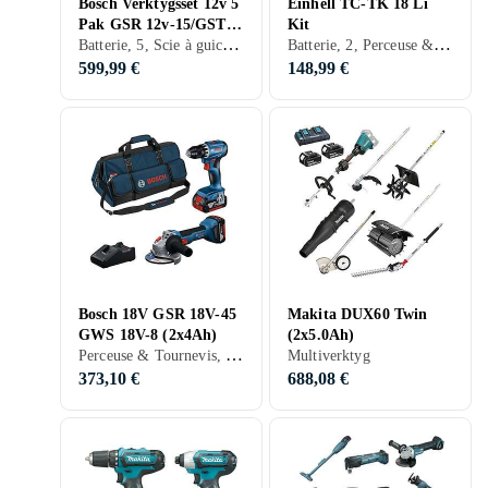
Bosch Verktygsset 12v 5
Einhell TC-TK 18 Li
Pak GSR 12v-15/GST
Kit
Batterie, 5, Scie à guichet, Scie circulaire, Perceuse & Tournevis, Scie sauteuse, Multiverktyg
Batterie, 2, Perceuse & Tournevis, Meuleuse d'angle
12v-70/GOP 12v-28
599,99 €
148,99 €
Bosch 18V GSR 18V-45
Makita DUX60 Twin
GWS 18V-8 (2x4Ah)
(2x5.0Ah)
Perceuse & Tournevis, Meuleuse d'angle
Multiverktyg
373,10 €
688,08 €