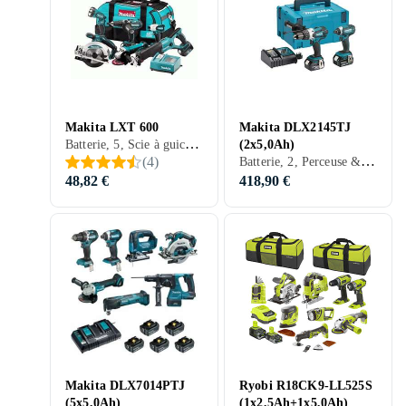
Makita LXT 600
Makita DLX2145TJ
Batterie, 5, Scie à guichet, Scie circulaire, Lampe, Perceuse & Tournevis, Perçeuse à bois, Visseuse, Meuleuse d'angle
(2x5,0Ah)
Batterie, 2, Perceuse & Tournevis, Perçeuse à bois, Visseuse
(
4
)
48,82 €
418,90 €
Makita DLX7014PTJ
Ryobi R18CK9-LL525S
(5x5,0Ah)
(1x2,5Ah+1x5,0Ah)