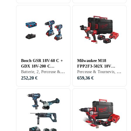
Bosch GSR 18V-60 C +
Milwaukee M18
GDX 18V-200 C
FPP2F3-502X 18V
Batterie, 2, Perceuse & Tournevis, Visseuse
Perceuse & Tournevis, Perçeuse à bois, Visseuse
(2x4,0Ah)
(2x5,0ah)
252,20 €
659,36 €