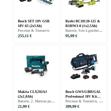
Bosch SET 18V GSR
Ryobi RC18120-125 &
18V-65 (2x5Ah)
R18IW3-0 (1x2,5Ah)
Batterie, Scie à guichet, Scie circulaire, Lampe, Visseuse, Multiverktyg
Perceuse & Tournevis
255,11 €
95,99 €
Makita CLX202AJ
Bosch GWS/GBH/GAL
(2x2,0Ah)
Professional 18V Kit
Batterie, 2, Marteau perforateur rotatif, Perceuse & Tournevis, Visseuse
Perceuse & Tournevis, Meuleuse d'angle
Combiné (2x4.0Ah)
21,99 €
399,99 €