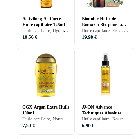
Activilong Actiforce
Bionoble Huile de
Huile capillaire 125ml
Romarin Bio pour la
Huile capillaire, Hydratant/Adoucissant, Bouclés/Permanentés, 125 ml/g
Huile capillaire, Prévient la perte de cheveux, Stimule la croissance des cheveux, 100 ml/g
Croissance des Cheveux
100ml
10,56 €
19,98 €
OGX Argan Extra Huile
AVON Advance
100ml
Techniques Absolute
Huile capillaire, Nourrissant, Secs
Huile capillaire, Nourrissant, 100 ml/g
Nourishment Huile
Capillaire Nourrissante
7,50 €
6,90 €
100ml