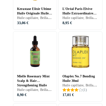
Kerastase Elixir Ultime
L'Oréal Paris Elvive
Huile Originale Huile
Huile Extraordinaire
Huile capillaire, Brillance, Ecran thermique, Anti-frisottis, Secs, Frisés, 75 ml/g
Huile capillaire, Brillance, Hydratant/Adoucissant, Secs, Colorés, 100 ml/g
capillaire 75ml
Cheveux Très Secs
100ml
33,06 €
8,95 €
Mielle Rosemary Mint
Olaplex No.7 Bonding
Scalp & Hair
Huile 30ml
Huile capillaire, Brillance, Hydratant/Adoucissant, Ecran thermique, Réparateur, Nourrissant, Ecran solaire, Anti-frisottis, Lissage, Secs, Colorés, Fin, Endommagé par le soleil, Blonds/méchés, Abîmés, Bouclés/Permanentés, Frisés, 30 ml/g
Strengthening Huile
Huile capillaire, Brillance, Renforcement, Réparateur, Nourrissant, Stimule la croissance des cheveux, 59 ml/g
(
1
)
capillaire 59ml
8,90 €
17,01 €