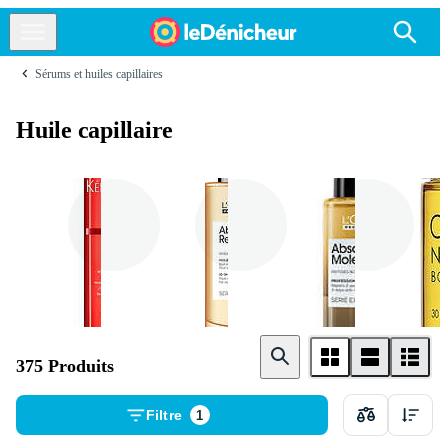
Sérums et huiles capillaires
Huile capillaire
Kerastase
L ' Oréal Paris
L ’ Oréal
Professionnel
375 Produits
Filtre
1