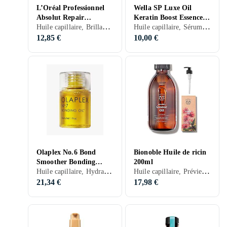
L’Oréal Professionnel
Wella SP Luxe Oil
Absolut Repair
Keratin Boost Essence
Huile capillaire, Brillance, Réparateur, Nourrissant, Abîmés
Huile capillaire, Sérum pour cuir chevelu, Brillance, Hydratant/Adoucissant, Réparateur, Nourrissant, Anti-frisottis, Normaux, Secs, Colorés, Fin, Endommagé par le soleil, Blonds/méchés, Abîmés, Bouclés/Permanentés, Frisés, 100 ml/g
Molecular Huile
Soin sans rinçage 100ml
Biphasée 30ml
12,85 €
10,00 €
Olaplex No.6 Bond
Bionoble Huile de ricin
Smoother Bonding
200ml
Huile capillaire, Hydratant/Adoucissant, Réparateur, Anti-frisottis, Abîmés, Frisés, 100 ml/g
Huile capillaire, Prévient la perte de cheveux, Stimule la croissance des cheveux, 200 ml/g
Huile 100ml
21,34 €
17,98 €