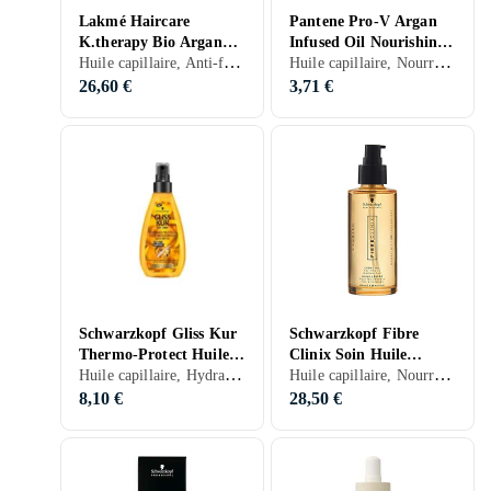
Lakmé Haircare
Pantene Pro-V Argan
K.therapy Bio Argan
Infused Oil Nourishing
Huile capillaire, Anti-frisottis, Secs, Colorés, Bouclés/Permanentés, Frisés, 125 ml/g
Huile capillaire, Nourrissant, 100 ml/g
Oil Huile capillaire
Huile capillaire 100ml
125ml
26,60 €
3,71 €
Schwarzkopf Gliss Kur
Schwarzkopf Fibre
Thermo-Protect Huile
Clinix Soin Huile
Huile capillaire, Hydratant/Adoucissant, Ecran thermique, Nourrissant, Anti-frisottis, Secs, Abîmés, Bouclés/Permanentés, Frisés, 150 ml/g
Huile capillaire, Nourrissant, 100 ml/g
de Sèche-Cheveux
Légère 100ml
150ml
8,10 €
28,50 €