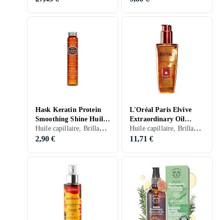
Hask Keratin Protein
L'Oréal Paris Elvive
Smoothing Shine Huile
Extraordinary Oil
Huile capillaire, Brillance, Hydratant/Adoucissant, Nourrissant, Anti-frisottis, Secs, Abîmés, Frisés, 18 ml/g
Huile capillaire, Brillance, Hydratant/Adoucissant, Nourrissant, Ecran solaire, Anti-frisottis, Normaux, Secs, Colorés, Abîmés, Frisés, 100 ml/g
capillaire 18ml
Cheveux Colorés Huile
Capillaire 100ml
2,90 €
11,71 €