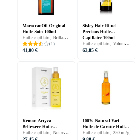
MoroccanOil Original
Sisley Hair Rituel
Huile Soin 100ml
Precious Huile
Huile capillaire, Brillance, Hydratant/Adoucissant, Ecran thermique, Renforcement, Nourrissant, Anti-frisottis, Normaux, Secs, Colorés, Endommagé par le soleil, Abîmés, Bouclés/Permanentés, Frisés, 100 ml/g
Capillaire 100ml
Huile capillaire, Volumateur, Brillance, Hydratant/Adoucissant, Réparateur, Normaux, Secs, Colorés, Abîmés, 100 ml/g
(
1
)
41,00 €
63,85 €
Kemon Actyva
100% Natural Yari
Bellessere Huile
Huile de Carotte Huile
Huile capillaire, Nourrissant, 125 ml/g
Capillaire Nourrissante
capillaire 250ml
Huile capillaire, 250 ml/g
125ml
27,45 €
9,80 €