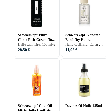
Schwarzkopf Fibre
Schwarzkopf Blondme
Clinix Rich Cream-To-
Bondifity Huile
Huile capillaire, Ecran thermique, Renforcement, Réparateur, Nourrissant, Blonds/méchés, 50 ml/g
Oil Huile Capillaire
Huile capillaire, 100 ml/g
Réparatrice Intense
100ml
50ml
28,50 €
11,92 €
Schwarzkopf Gliss Oil
Davines Oi Huile 135ml
Elixir Huile Capillaire