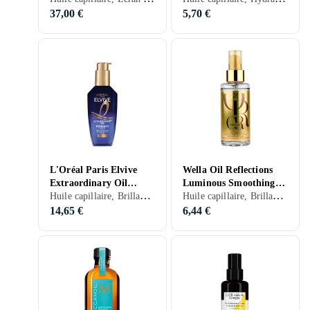
37,00 €
5,70 €
L'Oréal Paris Elvive
Wella Oil Reflections
Extraordinary Oil
Luminous Smoothing
Huile capillaire, Brillance, Hydratant/Adoucissant, Ecran thermique, Nourrissant, Ecran solaire, Anti-frisottis, Normaux, Secs, Colorés, Abîmés, Bouclés/Permanentés, 100 ml/g
Huile capillaire, Brillance, Hydratant/Adoucissant, Ecran thermique, Nourrissant, Anti-frisottis, Normaux, Secs, Colorés, Blonds/méchés, Frisés, 30 ml/g
Midnight Sérum 100ml
Huile 30ml
14,65 €
6,44 €