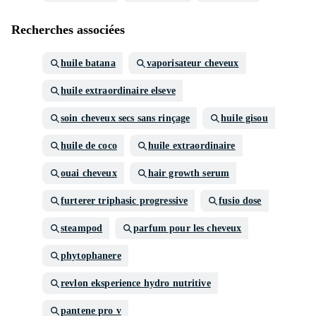
Recherches associées
huile batana
vaporisateur cheveux
huile extraordinaire elseve
soin cheveux secs sans rinçage
huile gisou
huile de coco
huile extraordinaire
ouai cheveux
hair growth serum
furterer triphasic progressive
fusio dose
steampod
parfum pour les cheveux
phytophanere
revlon eksperience hydro nutritive
pantene pro v