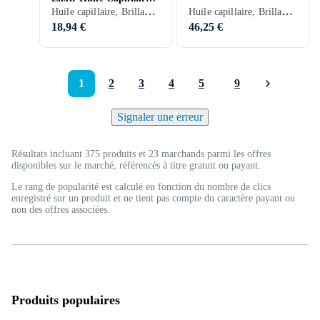
Huile capillaire, Brillance, Hydratant/Adoucissant, Ecran thermique, Renforcement, Réparateur, Nourrissant, Anti-frisottis, Normaux, Secs, Colorés, Abîmés, 75 ml/g
Huile capillaire, Brillance, Hydratant/Adoucissant, Ecran thermique, Renforcement, Nourrissant, Anti-frisottis, Secs, Colorés, Endommagé par le soleil, Abîmés, Bouclés/Permanentés, Frisés, 135 ml/g
Réparatrice 75ml
18,94 €
46,25 €
1
2
3
4
5
9
Signaler une erreur
Résultats incluant 375 produits et 23 marchands parmi les offres
disponibles sur le marché, référencés à titre gratuit ou payant.
Le rang de popularité est calculé en fonction du nombre de clics
enregistré sur un produit et ne tient pas compte du caractère payant ou
non des offres associées.
Produits populaires