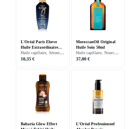
L'Oréal Paris Elseve
MoroccanOil Original
Huile Extraordinaire
Huile Soin 50ml
Huile capillaire, Sérum capillaire de nuit, Secs
Huile capillaire, Nourrissant, Anti-frisottis, Secs, Colorés, Abîmés, 50 ml/g
Sérum Midnight 100ml
10,35 €
37,00 €
Babaria Glow Effect
L’Oréal Professionnel