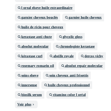
l oreal elseve huile extraordinaire
garnier cheveux bouclés
garnier huile cheveux
huile de ricin pour cheveux
kerastase anti chute
glycolic gloss
absolut molecular
chronologiste kerastase
kérastase curl
abeille royale
dercos vichy
rosemary romarin oil
absolut repair molecular
soins elseve
soin cheveux anti frisottis
innersense
huile cheveux professionnel
biosilk serum
vitamino color l oréal
Voir plus