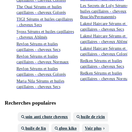
capillaires - cheveux Colorés
Les Secrets de Loly Sérums e
The Ouai Sérums et huiles
huiles capillaires - cheveux
capillaires - cheveux Colorés
Bouclés/Permanentés
TIGI Sérums et huiles capillaires
Lakmé Haircare Sérums et hui
- cheveux Secs
capillaires - cheveux Secs
Syoss Sérums et huiles capillaires
Lakmé Haircare Sérums et hui
- cheveux Abîmés
capillaires - cheveux Abîmés
Revlon Sérums et huiles
Lakmé Haircare Sérums et hui
capillaires - cheveux Secs
capillaires - cheveux Colorés
Revlon Sérums et huiles
Redken Sérums et huiles
capillaires - cheveux Normaux
capillaires - cheveux Secs
Revlon Sérums et huiles
Redken Sérums et huiles
capillaires - cheveux Colorés
capillaires - cheveux Normau
Maria Nila Sérums et huiles
capillaires - cheveux Secs
Recherches populaires
soin anti chute cheveux
huile de ricin
huile de lin
gloss kiko
Voir plus