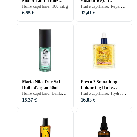
Monoi Tahiti Huile
Absolut Repair
Huile capillaire, Réparateur, Nourrissant, Abîmés, 90 ml/g
Bronzante 100ml
Huile capillaire, 100 ml/g
Molecular Bi-Phase
Huile 90ml
6,55 €
32,41 €
Maria Nila True Soft
Phyto 7 Smoothing
Huile d'argan 30ml
Enhancing Huile
Huile capillaire, Brillance, Hydratant/Adoucissant, Ecran thermique, Renforcement, Nourrissant, Anti-frisottis, Secs, Colorés, Frisés, 30 ml/g
Huile capillaire, Hydratant/Adoucissant, Abîmés, Frisés
Capillaire Huile 100ml
15,37 €
16,03 €