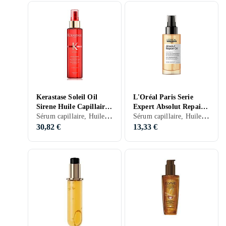
Kerastase Soleil Oil
L'Oréal Paris Serie
Sirene Huile Capillaire
Expert Absolut Repair
Sérum capillaire, Huile capillaire, Sérum sans rinçage, Hydratant/Adoucissant, Ecran thermique, Nourrissant, Ecran solaire, Anti-frisottis, Normaux, Secs, Colorés, Abîmés, Bouclés/Permanentés, 150 ml/g
Sérum capillaire, Huile capillaire, Sérum sans rinçage, Brillance, Hydratant/Adoucissant, Ecran thermique, Renforcement, Réparateur, Nourrissant, Normaux, Secs, Colorés, Abîmés, 90 ml/g
150ml
Huile 90ml
30,82 €
13,33 €