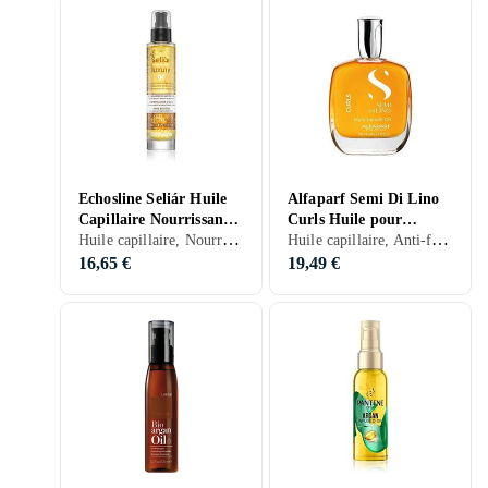
Echosline Seliár Huile
Alfaparf Semi Di Lino
Capillaire Nourrissante
Curls Huile pour
Huile capillaire, Nourrissant, 100 ml/g
Huile capillaire, Anti-frisottis, Bouclés/Permanentés, 100 ml/g
de Luxe 100ml
cheveux bouclés 100ml
16,65 €
19,49 €