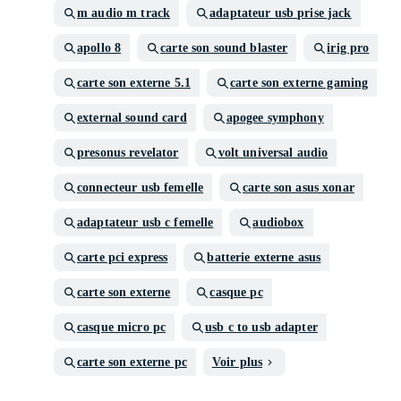
m audio m track
adaptateur usb prise jack
apollo 8
carte son sound blaster
irig pro
carte son externe 5.1
carte son externe gaming
external sound card
apogee symphony
presonus revelator
volt universal audio
connecteur usb femelle
carte son asus xonar
adaptateur usb c femelle
audiobox
carte pci express
batterie externe asus
carte son externe
casque pc
casque micro pc
usb c to usb adapter
carte son externe pc
Voir plus