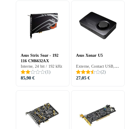
Asus Strix Soar - 192
Asus Xonar U5
116 CM6632AX
Externe, Contact USB, 24 bit / 192 kHz
Interne, 24 bit / 192 kHz
(
1
)
(
2
)
85,90 €
27,05 €