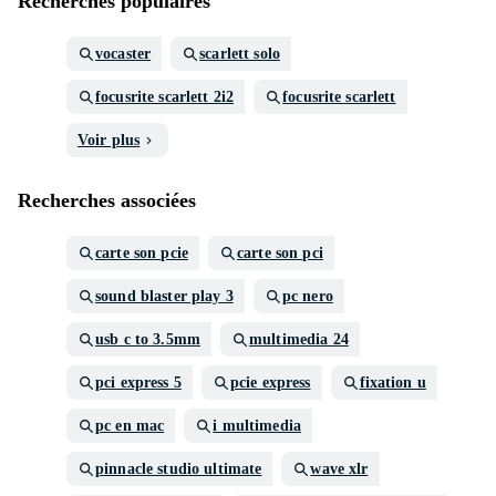
Recherches populaires
vocaster
scarlett solo
focusrite scarlett 2i2
focusrite scarlett
Voir plus
Recherches associées
carte son pcie
carte son pci
sound blaster play 3
pc nero
usb c to 3.5mm
multimedia 24
pci express 5
pcie express
fixation u
pc en mac
i multimedia
pinnacle studio ultimate
wave xlr