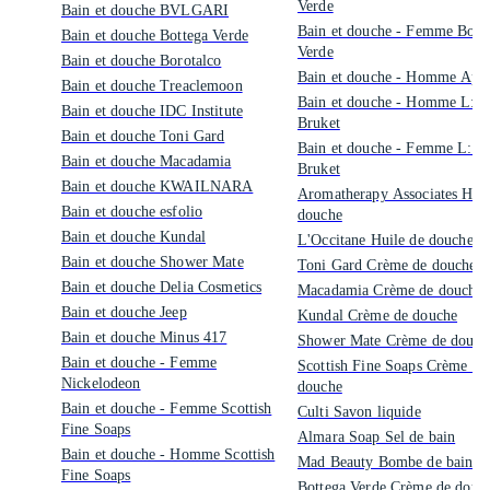
Verde
Bain et douche BVLGARI
Bain et douche - Femme Bott
Bain et douche Bottega Verde
Verde
Bain et douche Borotalco
Bain et douche - Homme Apis
Bain et douche Treaclemoon
Bain et douche - Homme L:A
Bain et douche IDC Institute
Bruket
Bain et douche Toni Gard
Bain et douche - Femme L:A
Bain et douche Macadamia
Bruket
Bain et douche KWAILNARA
Aromatherapy Associates Huil
Bain et douche esfolio
douche
Bain et douche Kundal
L'Occitane Huile de douche
Bain et douche Shower Mate
Toni Gard Crème de douche
Bain et douche Delia Cosmetics
Macadamia Crème de douche
Bain et douche Jeep
Kundal Crème de douche
Bain et douche Minus 417
Shower Mate Crème de douch
Bain et douche - Femme
Scottish Fine Soaps Crème de
Nickelodeon
douche
Bain et douche - Femme Scottish
Culti Savon liquide
Fine Soaps
Almara Soap Sel de bain
Bain et douche - Homme Scottish
Mad Beauty Bombe de bain
Fine Soaps
Bottega Verde Crème de douc