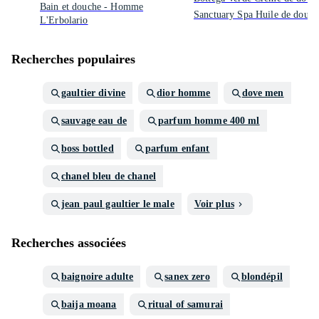
Bain et douche - Homme
Sanctuary Spa Huile de douch
L'Erbolario
Recherches populaires
gaultier divine
dior homme
dove men
sauvage eau de
parfum homme 400 ml
boss bottled
parfum enfant
chanel bleu de chanel
jean paul gaultier le male
Voir plus
Recherches associées
baignoire adulte
sanex zero
blondépil
baija moana
ritual of samurai