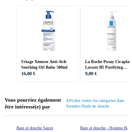
Uriage Xémose Anti-Itch
La Roche Posay Cicaplas
Soothing Oil Balm 500ml
Lavant B5 Purifying
Soothing Foaming Gel 2
16,00 €
9,00 €
Vous pourriez également
Afficher toutes les catégories dans
être intéressé(e) par
Stenders Huile de douche
Bain et douche Sanex
Bain et douche - Homme Bott