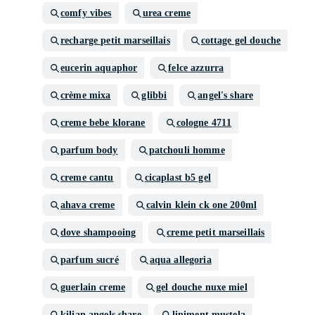
comfy vibes
urea creme
recharge petit marseillais
cottage gel douche
eucerin aquaphor
felce azzurra
crème mixa
glibbi
angel's share
creme bebe klorane
cologne 4711
parfum body
patchouli homme
creme cantu
cicaplast b5 gel
ahava creme
calvin klein ck one 200ml
dove shampooing
creme petit marseillais
parfum sucré
aqua allegoria
guerlain creme
gel douche nuxe miel
kilian angels share
liniment mustela