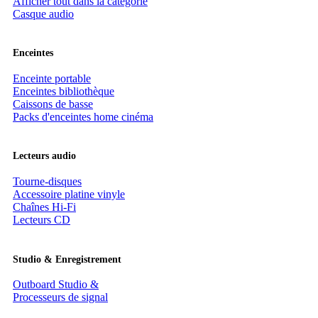
Afficher tout dans la catégorie
Casque audio
Enceintes
Enceinte portable
Enceintes bibliothèque
Caissons de basse
Packs d'enceintes home cinéma
Lecteurs audio
Tourne-disques
Accessoire platine vinyle
Chaînes Hi-Fi
Lecteurs CD
Stu­dio & En­re­gis­tre­ment
Outboard Studio &
Processeurs de signal