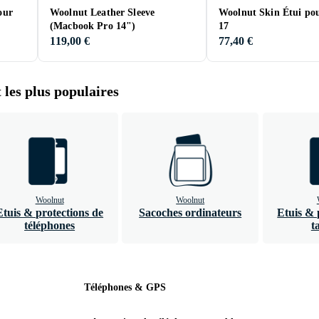
our
Woolnut Leather Sleeve
Woolnut Skin Étui po
(Macbook Pro 14")
17
119,00 €
77,40 €
 les plus populaires
Woolnut
Woolnut
Etuis & protections de
Sacoches ordinateurs
Etuis & 
téléphones
t
Téléphones & GPS