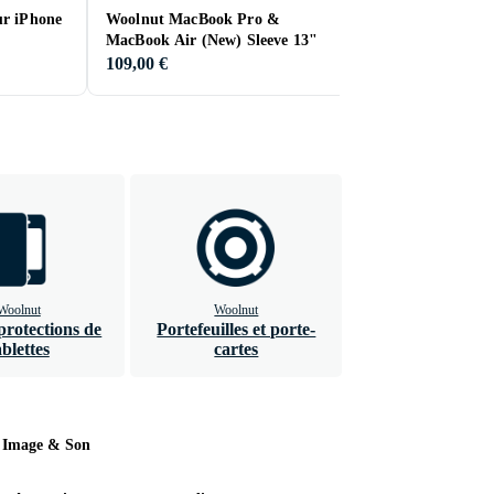
ur iPhone
Woolnut MacBook Pro &
Woolnut MacBook 
MacBook Air (New) Sleeve 13"
16"
109,00 €
69,00 €
Woolnut
Woolnut
protections de
Portefeuilles et porte-
ablettes
cartes
Image & Son