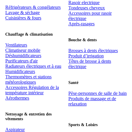
Rasoir electrique
Réfrigérateurs & congélateurs
Tondeuses cheveux
Lavage & séchage
Accessoires pour rasoir
Cuisinières & fours
électrique
Après-rasages
Chauffage & climatisation
Bouche & dents
Ventilateurs
Climatiseur mobile
Brosses à dents électriques
Déshumidificateurs
Produit d’irrigation
Purificateurs d'air
Têtes de brosse à dents
Radiateurs électriques et à eau
électrique
Humidificateurs
Thermomètres et stations
météorologiques
Santé
Accessoires Régulation de la
température intérieur
Pèse-personnes de salle de bain
Aérothermes
Produits de massage et de
relaxation
Nettoyage & entretien des
vêtements
Sports & Loisirs
Aspirateur