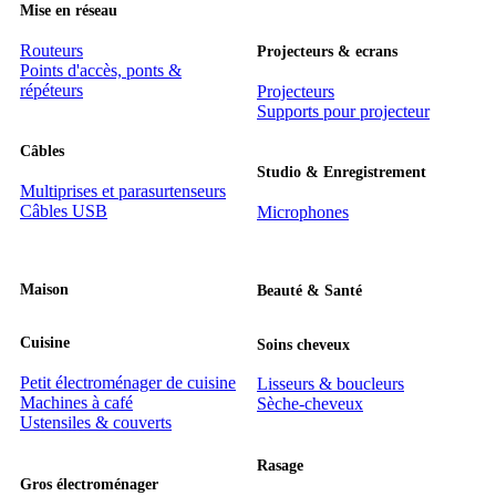
Mise en réseau
Routeurs
Projecteurs & ecrans
Points d'accès, ponts &
répéteurs
Projecteurs
Supports pour projecteur
Câbles
Stu­dio & En­re­gis­tre­ment
Multiprises et parasurtenseurs
Câbles USB
Microphones
Maison
Beauté & Santé
Cuisine
Soins cheveux
Petit électroménager de cuisine
Lisseurs & boucleurs
Machines à café
Sèche-cheveux
Ustensiles & couverts
Rasage
Gros électroménager