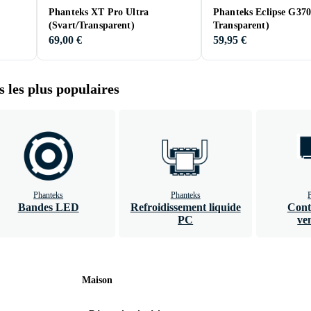
Phanteks XT Pro Ultra
Phanteks Eclipse G37
(Svart/Transparent)
Transparent)
69,00 €
59,95 €
 les plus populaires
Phanteks
Phanteks
Bandes LED
Refroidissement liquide
Cont
PC
ve
Maison