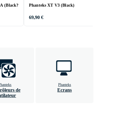
0A (Black?
Phanteks XT V3 (Black)
Phanteks NV7 Pr
Kit (Black)
69,90 €
79,99 €
Phanteks
Phanteks
rôleurs de
Ecrans
ntilateur