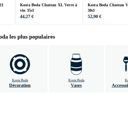
21
Kosta Boda Chateau XL Verre à
Kosta Boda Chateau Ve
vin 35cl
30cl
44,27 €
52,90 €
oda les plus populaires
Kosta Boda
Kosta Boda
Ko
Décoration
Vases
Accessoi