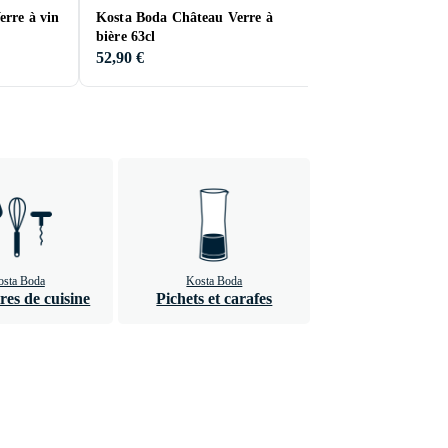
rre à vin
Kosta Boda Château Verre à
Kosta Boda Still L
bière 63cl
Crâne 11.5x8.5cm
52,90 €
37,90 €
sta Boda
Kosta Boda
res de cuisine
Pichets et carafes