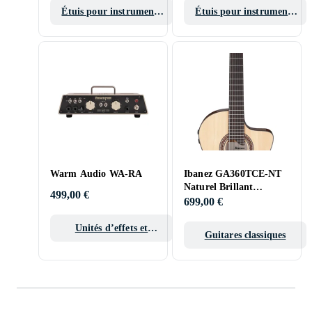
Étuis pour instruments
Étuis pour instruments
de musique
de musique
Warm Audio WA-RA
Ibanez GA360TCE-NT
Naturel Brillant
499,00 €
Thinline
699,00 €
Unités d’effets et
Guitares classiques
pédales d’effet