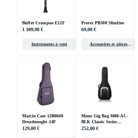
Buffet Crampon E12F
Protec PB308 Slimline
1 309,98 €
69,00 €
Instruments à vent
Accessoires et pièces
pour instruments à vent
Martin Case 12B0048
Mono Gig Bag M80-AC-
Dreadnought-14F
BLK Classic Series
OM/Classical Guitare
129,00 €
252,00 €
Noir