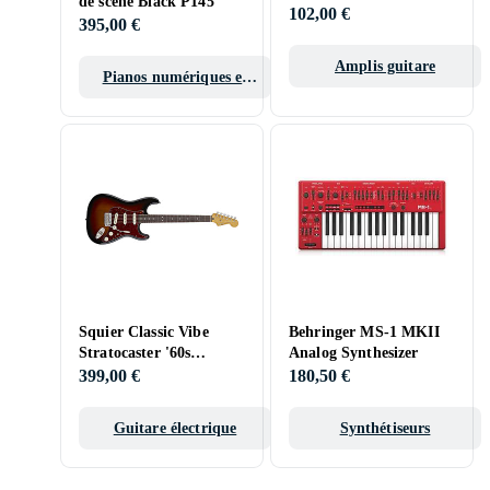
de scène Black P145
102,00 €
395,00 €
Amplis guitare
Pianos numériques et
pianos de scène
Squier Classic Vibe
Behringer MS-1 MKII
Stratocaster '60s
Analog Synthesizer
Rosewood
399,00 €
180,50 €
Guitare électrique
Synthétiseurs