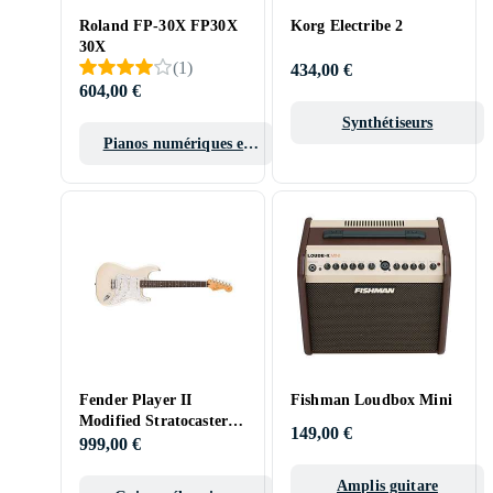
Roland FP-30X FP30X
Korg Electribe 2
30X
(
1
)
434,00 €
604,00 €
Synthétiseurs
Pianos numériques et
pianos de scène
Fender Player II
Fishman Loudbox Mini
Modified Stratocaster
149,00 €
RW Olympic Pearl
999,00 €
Amplis guitare