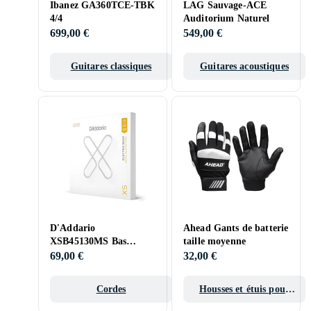
Ibanez GA360TCE-TBK
LAG Sauvage-ACE
4/4
Auditorium Naturel
699,00 €
549,00 €
Guitares classiques
Guitares acoustiques
D'Addario
Ahead Gants de batterie
XSB45130MS Bas
taille moyenne
Électrique 45-130
69,00 €
32,00 €
Cordes
Housses et étuis pour
batteries