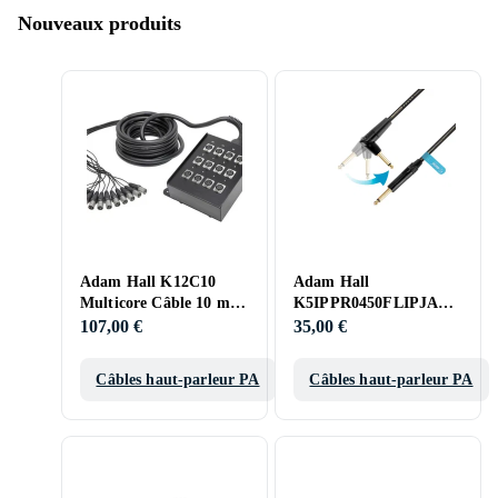
Nouveaux produits
Adam Hall K12C10
Adam Hall
Multicore Câble 10 m
K5IPPR0450FLIPJACK
12 Input
Instrument Cable 4.5 m
107,00 €
35,00 €
Câbles haut-parleur PA
Câbles haut-parleur PA