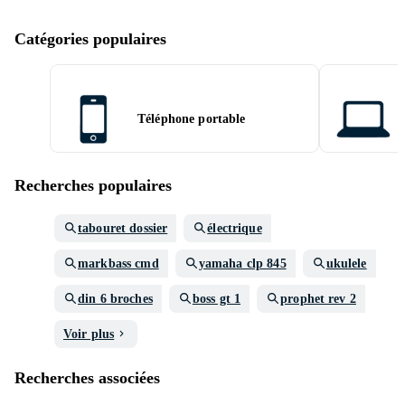
Catégories populaires
Téléphone portable
Recherches populaires
tabouret dossier
électrique
markbass cmd
yamaha clp 845
ukulele
din 6 broches
boss gt 1
prophet rev 2
Voir plus
Recherches associées