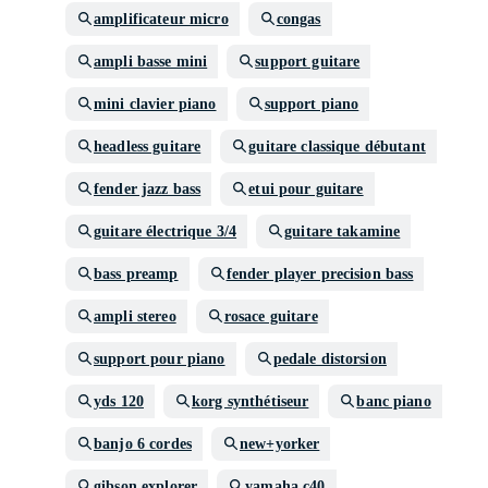
amplificateur micro
congas
ampli basse mini
support guitare
mini clavier piano
support piano
headless guitare
guitare classique débutant
fender jazz bass
etui pour guitare
guitare électrique 3/4
guitare takamine
bass preamp
fender player precision bass
ampli stereo
rosace guitare
support pour piano
pedale distorsion
yds 120
korg synthétiseur
banc piano
banjo 6 cordes
new+yorker
gibson explorer
yamaha c40