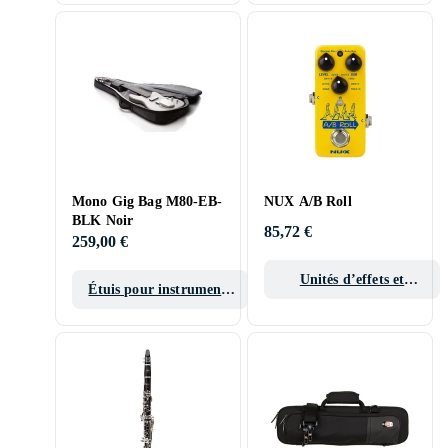
Mono Gig Bag M80-EB-
NUX A/B Roll
BLK Noir
85,72 €
259,00 €
Unités d’effets et
Étuis pour instruments
pédales d’effet
de musique