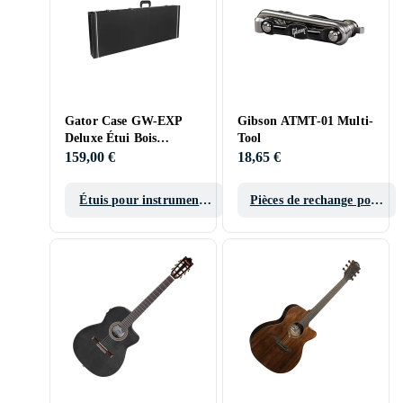
Gator Case GW-EXP
Gibson ATMT-01 Multi-
Deluxe Étui Bois
Tool
Explorer Guitares
159,00 €
18,65 €
Étuis pour instruments
Pièces de rechange pour
de musique
guitares