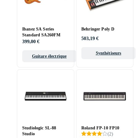
Ibanez SA Series
Behringer Poly D
Standard SA260FM
503,19 €
399,00 €
Synthétiseurs
Guitare électrique
Studiologic SL-88
Roland FP-10 FP10
(
2
)
Studio