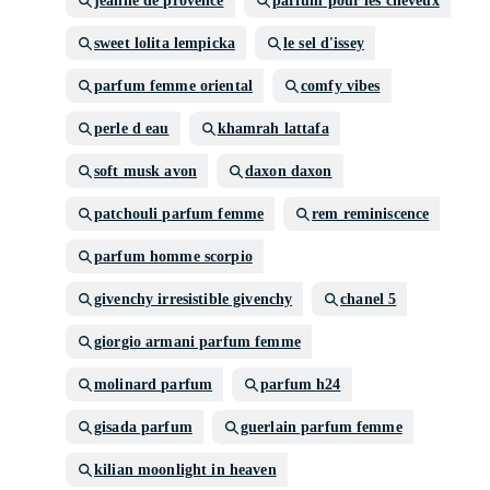
jeanne de provence
parfum pour les cheveux
sweet lolita lempicka
le sel d'issey
parfum femme oriental
comfy vibes
perle d eau
khamrah lattafa
soft musk avon
daxon daxon
patchouli parfum femme
rem reminiscence
parfum homme scorpio
givenchy irresistible givenchy
chanel 5
giorgio armani parfum femme
molinard parfum
parfum h24
gisada parfum
guerlain parfum femme
kilian moonlight in heaven