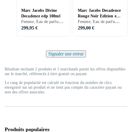
Marc Jacobs Divine
Marc Jacobs Decadence
Decadence edp 100ml
Rouge Noir Edition edp
Femme, Eau de parfum, 100 ml, Decadence, Musc, Violette, Lavande, Fleur d'oranger, Chêne, Bergamote, Cardamome, Pamplemousse, Gardénia, Champagne, Safran, Mousse, Chèvrefeuille, Vanille, Ambre gris, Iris
Femme, Eau de parfum, 100 ml, Decadence
100ml
299,95 €
299,00 €
Signaler une erreur
Résultats incluant 2 produits et 1 marchands parmi les offres disponibles
sur le marché, référencés à titre gratuit ou payant.
Le rang de popularité est calculé en fonction du nombre de clics
enregistré sur un produit et ne tient pas compte du caractère payant ou
non des offres associées.
Produits populaires