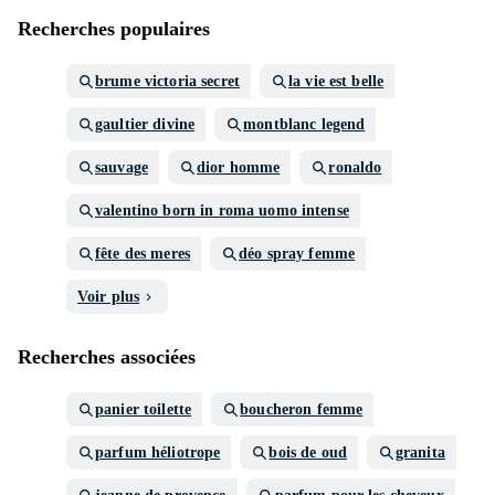
Recherches populaires
brume victoria secret
la vie est belle
gaultier divine
montblanc legend
sauvage
dior homme
ronaldo
valentino born in roma uomo intense
fête des meres
déo spray femme
Voir plus
Recherches associées
panier toilette
boucheron femme
parfum héliotrope
bois de oud
granita