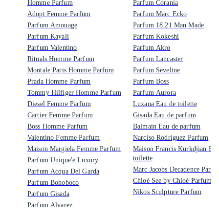
Homme Parfum
Parfum Corania
Adopt Femme Parfum
Parfum Marc Ecko
Parfum Amouage
Parfum 18.21 Man Made
Parfum Kayali
Parfum Kokeshi
Parfum Valentino
Parfum Akro
Rituals Homme Parfum
Parfum Lancaster
Montale Paris Homme Parfum
Parfum Seveline
Prada Homme Parfum
Parfum Boss
Tommy Hilfiger Homme Parfum
Parfum Aurora
Diesel Femme Parfum
Luxana Eau de toilette
Cartier Femme Parfum
Gisada Eau de parfum
Boss Homme Parfum
Balmain Eau de parfum
Valentino Femme Parfum
Narciso Rodriguez Parfum
Maison Margiela Femme Parfum
Maison Francis Kurkdjian Eau
toilette
Parfum Unique'e Luxury
Marc Jacobs Decadence Parf
Parfum Acqua Del Garda
Chloé See by Chloé Parfum
Parfum Bohoboco
Nikos Sculpture Parfum
Parfum Gisada
Parfum Alvarez