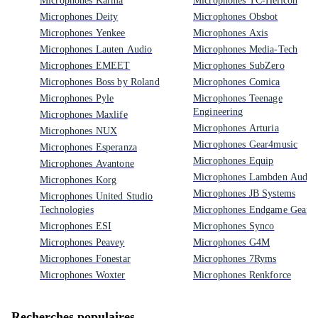
Microphones Karma
Microphones TC-Helicon
Microphones Deity
Microphones Obsbot
Microphones Yenkee
Microphones Axis
Microphones Lauten Audio
Microphones Media-Tech
Microphones EMEET
Microphones SubZero
Microphones Boss by Roland
Microphones Comica
Microphones Pyle
Microphones Teenage
Engineering
Microphones Maxlife
Microphones Arturia
Microphones NUX
Microphones Gear4music
Microphones Esperanza
Microphones Equip
Microphones Avantone
Microphones Lambden Audio
Microphones Korg
Microphones JB Systems
Microphones United Studio
Technologies
Microphones Endgame Gear
Microphones ESI
Microphones Synco
Microphones Peavey
Microphones G4M
Microphones Fonestar
Microphones 7Ryms
Microphones Woxter
Microphones Renkforce
Recherches populaires