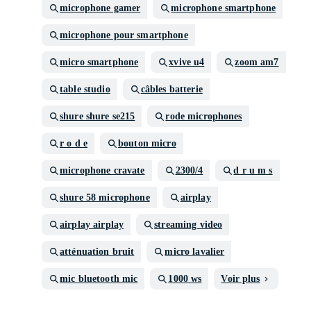
microphone gamer
microphone smartphone
microphone pour smartphone
micro smartphone
xvive u4
zoom am7
table studio
câbles batterie
shure shure se215
rode microphones
r o d e
bouton micro
microphone cravate
2300/4
d r u m s
shure 58 microphone
airplay
airplay airplay
streaming video
atténuation bruit
micro lavalier
mic bluetooth mic
1000 ws
Voir plus