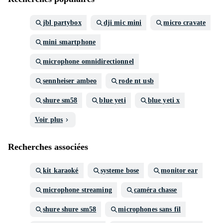
jbl partybox
dji mic mini
micro cravate
mini smartphone
microphone omnidirectionnel
sennheiser ambeo
rode nt usb
shure sm58
blue yeti
blue yeti x
Voir plus
Recherches associées
kit karaoké
systeme bose
monitor ear
microphone streaming
caméra chasse
shure shure sm58
microphones sans fil