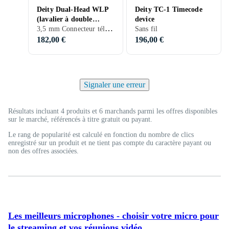
Deity Dual-Head WLP
Deity TC-1 Timecode
(lavalier à double
device
3,5 mm Connecteur téléphone
capsule - 3.5mm TRS)
Sans fil
182,00 €
196,00 €
Signaler une erreur
Résultats incluant 4 produits et 6 marchands parmi les offres disponibles
sur le marché, référencés à titre gratuit ou payant.
Le rang de popularité est calculé en fonction du nombre de clics
enregistré sur un produit et ne tient pas compte du caractère payant ou
non des offres associées.
Les meilleurs microphones - choisir votre micro pour
le streaming et vos réunions vidéo