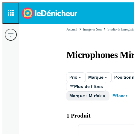
Accueil
Image & Son
Stu­dio & En­re­gis­t
Microphones Mi
Prix
Marque
Position
Plus de filtres
Marque : Mirfak
Effacer
1 Produit