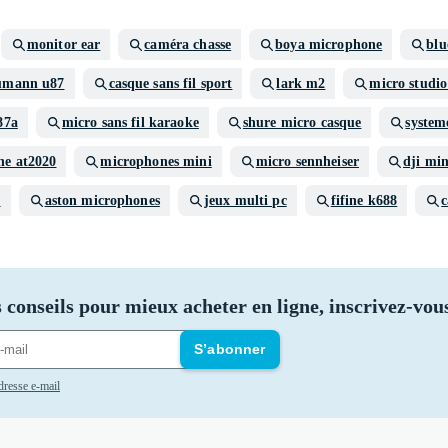
monitor ear
caméra chasse
boya microphone
blu
umann u87
casque sans fil sport
lark m2
micro studio
87a
micro sans fil karaoke
shure micro casque
system
ne at2020
microphones mini
micro sennheiser
dji min
x
aston microphones
jeux multi pc
fifine k688
c
 conseils pour mieux acheter en ligne, inscrivez-vous
S’abonner
adresse e-mail