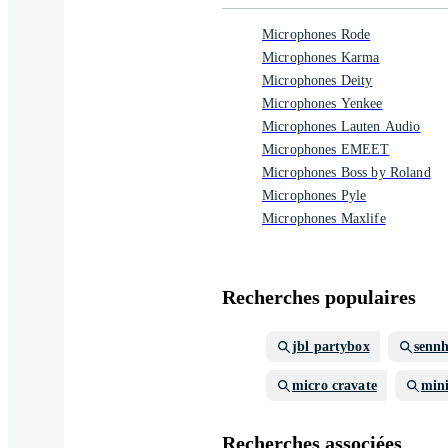
Microphones Rode
Microphones Karma
Microphones Deity
Microphones Yenkee
Microphones Lauten Audio
Microphones EMEET
Microphones Boss by Roland
Microphones Pyle
Microphones Maxlife
Recherches populaires
jbl partybox
sennh
micro cravate
min
Recherches associées