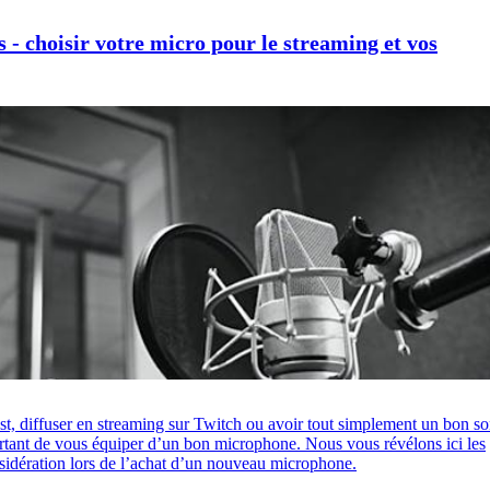
 - choisir votre micro pour le streaming et vos
t, diffuser en streaming sur Twitch ou avoir tout simplement un bon s
ortant de vous équiper d’un bon microphone. Nous vous révélons ici les
nsidération lors de l’achat d’un nouveau microphone.