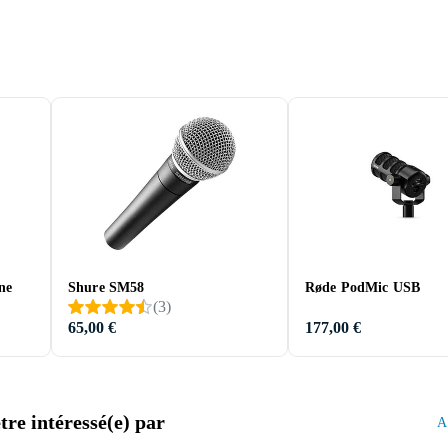
ne
Shure SM58
Røde PodMic USB
(
3
)
65,00 €
177,00 €
re intéressé(e) par
A