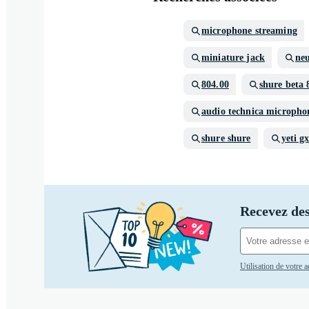
microphone streaming
miniature jack
ne
804.00
shure beta 
audio technica micropho
shure shure
yeti g
Recevez des
Utilisation de votre 