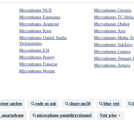
Microphones NUX
Microphones Citronic
Microphones Esperanza
Microphones TC-Helic
Microphones Avantone
Microphones Obsbot
Microphones Korg
Microphones Axis
Microphones United Studio
Microphones Media-Te
Technologies
Microphones SubZero
Microphones ESI
Microphones Comica
Microphones Peavey
Microphones Teenage 
Microphones Fonestar
Microphones Arturia
Microphones Woxter
eiser ambeo
rode nt usb
shure sm58
blue yeti
i smartphone
microphone omnidirectionnel
Voir plus