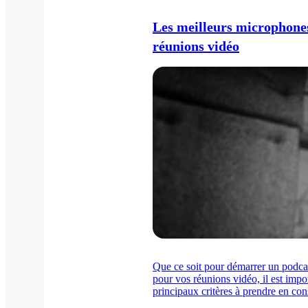
Les meilleurs microphones
réunions vidéo
Que ce soit pour démarrer un podcas
pour vos réunions vidéo, il est imp
principaux critères à prendre en co