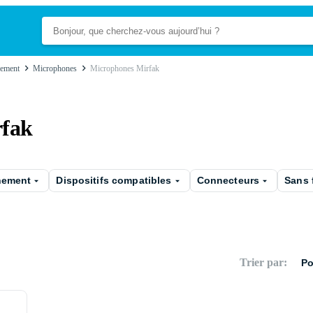
re­ment
Microphones
Microphones Mirfak
rfak
nement
Dispositifs compatibles
Connecteurs
Sans f
Trier par
:
Po