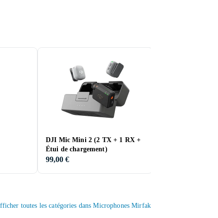
DJI Mic Mini 2 (2 TX + 1 RX +
DJI Mic 2 (2 TX +
Étui de chargement)
Charging Case)
99,00 €
153,00 €
fficher toutes les catégories dans Microphones Mirfak