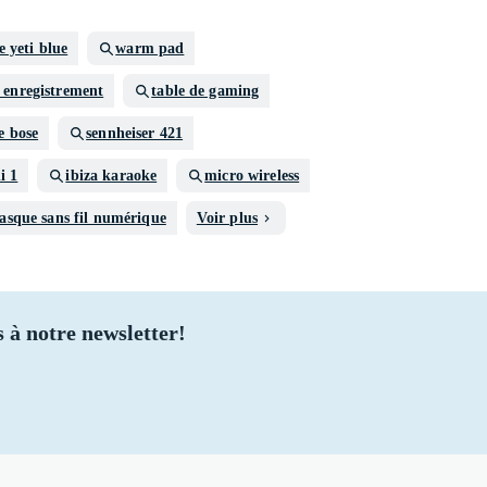
e yeti blue
warm pad
 enregistrement
table de gaming
e bose
sennheiser 421
i 1
ibiza karaoke
micro wireless
asque sans fil numérique
Voir plus
 à notre newsletter!