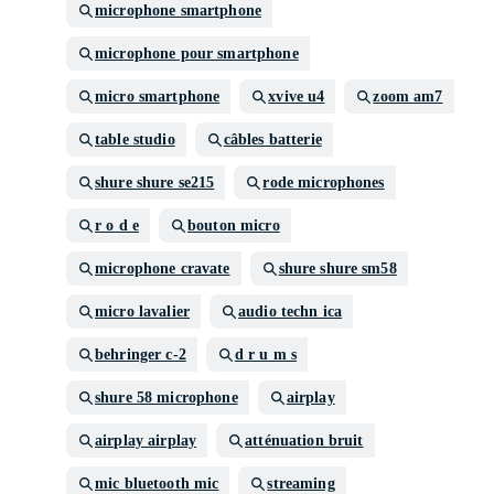
microphone smartphone
microphone pour smartphone
micro smartphone
xvive u4
zoom am7
table studio
câbles batterie
shure shure se215
rode microphones
r o d e
bouton micro
microphone cravate
shure shure sm58
micro lavalier
audio techn ica
behringer c-2
d r u m s
shure 58 microphone
airplay
airplay airplay
atténuation bruit
mic bluetooth mic
streaming