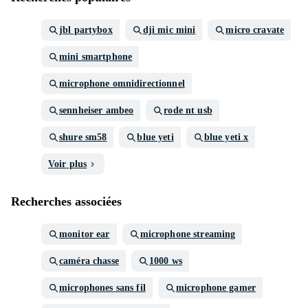
jbl partybox
dji mic mini
micro cravate
mini smartphone
microphone omnidirectionnel
sennheiser ambeo
rode nt usb
shure sm58
blue yeti
blue yeti x
Voir plus
Recherches associées
monitor ear
microphone streaming
caméra chasse
1000 ws
microphones sans fil
microphone gamer