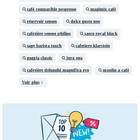
café compatible nespresso
magimix café
réservoir senseo
dolce gusto neo
cafetière senseo philips
saeco royal black
sage barista touch
cafetiere klarstein
gaggia classic
jura ena
cafetière delonghi magnifica evo
moulin a café
Voir plus