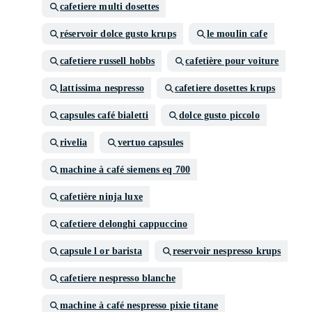
cafetiere multi dosettes
réservoir dolce gusto krups
le moulin cafe
cafetiere russell hobbs
cafetière pour voiture
lattissima nespresso
cafetiere dosettes krups
capsules café bialetti
dolce gusto piccolo
rivelia
vertuo capsules
machine à café siemens eq 700
cafetière ninja luxe
cafetiere delonghi cappuccino
capsule l or barista
reservoir nespresso krups
cafetiere nespresso blanche
machine à café nespresso pixie titane