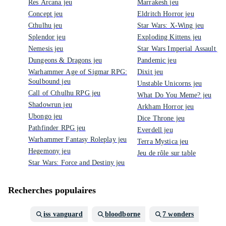
Res Arcana jeu
Marrakesh jeu
Concept jeu
Eldritch Horror jeu
Cthulhu jeu
Star Wars: X-Wing jeu
Splendor jeu
Exploding Kittens jeu
Nemesis jeu
Star Wars Imperial Assault je
Dungeons & Dragons jeu
Pandemic jeu
Warhammer Age of Sigmar RPG:
Dixit jeu
Soulbound jeu
Unstable Unicorns jeu
Call of Cthulhu RPG jeu
What Do You Meme? jeu
Shadowrun jeu
Arkham Horror jeu
Ubongo jeu
Dice Throne jeu
Pathfinder RPG jeu
Everdell jeu
Warhammer Fantasy Roleplay jeu
Terra Mystica jeu
Hegemony jeu
Jeu de rôle sur table
Star Wars: Force and Destiny jeu
Recherches populaires
iss vanguard
bloodborne
7 wonders