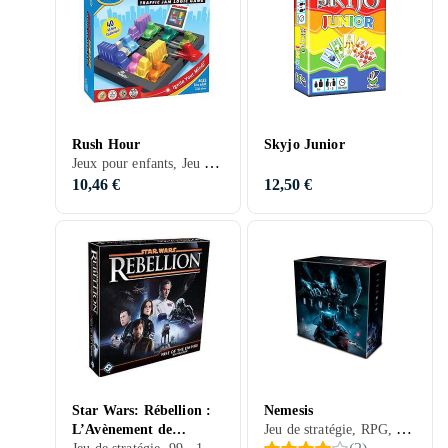
Rush Hour
Skyjo Junior
Jeux pour enfants, Jeu pour un, 99 - 8 ans, 6 - 2 joueurs
10,46 €
12,50 €
Star Wars: Rébellion :
Nemesis
Jeu de stratégie, RPG, Nemesis, 12 ans, 5 - 1 joueurs
L’Avènement de
Jeu de stratégie, 99 - 14 ans, 4 - 2 joueurs