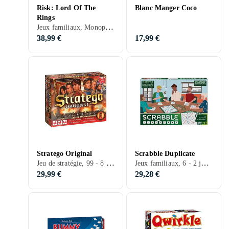
Risk: Lord Of The
Blanc Manger Coco
Rings
Jeux familiaux, Monopoly, Risk, 99 - 9 ans, 4 - 2 joueurs
38,99 €
17,99 €
Stratego Original
Scrabble Duplicate
Jeu de stratégie, 99 - 8 ans, 2 joueurs
Jeux familiaux, 6 - 2 joueurs
29,99 €
29,28 €