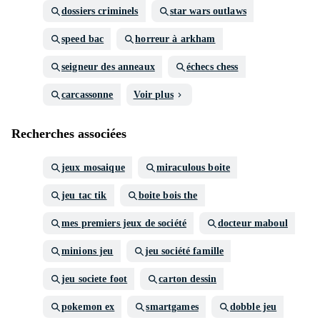
dossiers criminels
star wars outlaws
speed bac
horreur à arkham
seigneur des anneaux
échecs chess
carcassonne
Voir plus
Recherches associées
jeux mosaique
miraculous boite
jeu tac tik
boite bois the
mes premiers jeux de société
docteur maboul
minions jeu
jeu société famille
jeu societe foot
carton dessin
pokemon ex
smartgames
dobble jeu