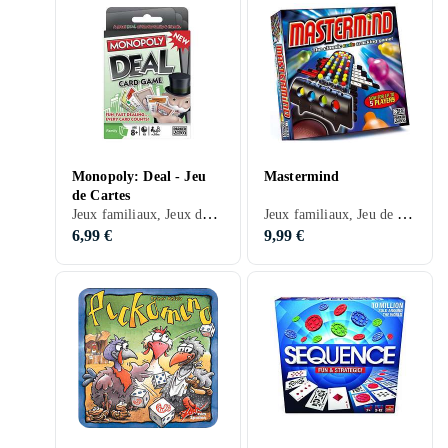
Monopoly: Deal - Jeu
Mastermind
de Cartes
Jeux familiaux, Jeux de cartes, UNO, Monopoly, 14 - 8 ans, 2 joueurs
Jeux familiaux, Jeu de stratégie, Monopoly, 99 - 8 ans, 5 - 2 joueurs
6,99 €
9,99 €