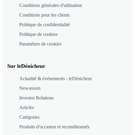
Conditions générales d'utilisation
Conditions pour les clients
Politique de confidentialité
Politique de cookies
Paramètres de cookies
Sur leDénicheur
Actualité & événements - leDénicheur
Newsroom
Investor Relations
Articles
Catégories
Produits d'occasion et reconditionnés