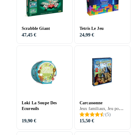
Scrabble Giant
Tetris Le Jeu
47,45 €
24,99 €
Loki La Soupe Des
Carcassonne
Jeux familiaux, Jeu pour två, Jeu de stratégie, Carcassonne, Jeu primé, 99 - 8 ans, 5 - 2 joueurs
Ecureuils
(
5
)
19,90 €
15,50 €