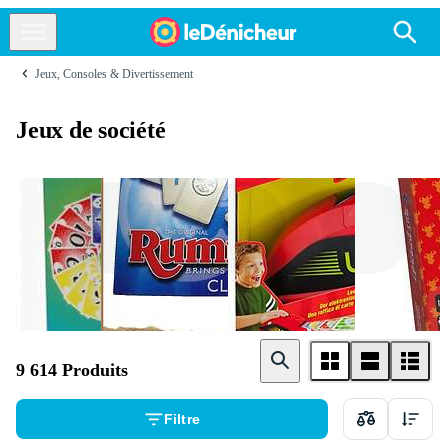
Jeux, Consoles & Divertissement
Jeux de société
Jeux familiaux
Jeu de stratégie
Jeux de cartes
9 614 Produits
Filtre