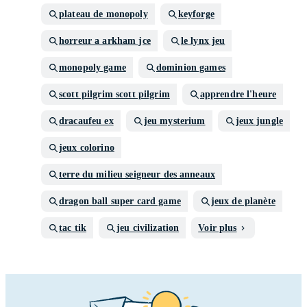
plateau de monopoly
keyforge
horreur a arkham jce
le lynx jeu
monopoly game
dominion games
scott pilgrim scott pilgrim
apprendre l'heure
dracaufeu ex
jeu mysterium
jeux jungle
jeux colorino
terre du milieu seigneur des anneaux
dragon ball super card game
jeux de planète
tac tik
jeu civilization
Voir plus