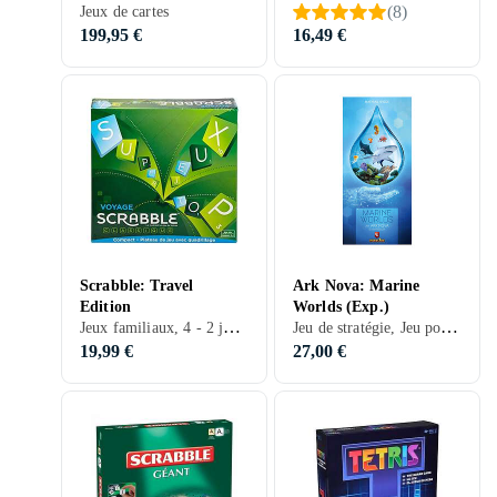
(
8
)
Premium Collection
Jeux de cartes
Box
199,95 €
16,49 €
Scrabble: Travel
Ark Nova: Marine
Edition
Worlds (Exp.)
Jeux familiaux, 4 - 2 joueurs
Jeu de stratégie, Jeu pour un, 4 - 1 joueurs
19,99 €
27,00 €