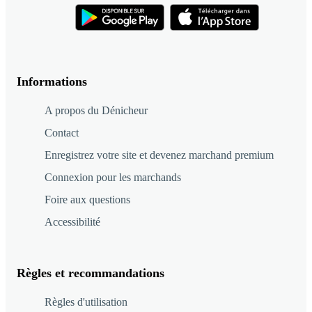
Informations
A propos du Dénicheur
Contact
Enregistrez votre site et devenez marchand premium
Connexion pour les marchands
Foire aux questions
Accessibilité
Règles et recommandations
Règles d'utilisation