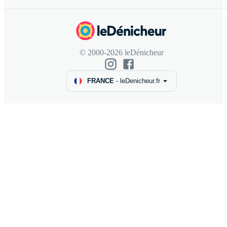
© 2000-2026 leDénicheur
FRANCE
-
leDenicheur.fr