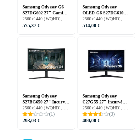
Samsung Odyssey G6
Samsung Odyssey
S27DG602 27" Gaming
OLED G6 S27DG610SU
2560x1440 (WQHD), 27 pouces, OLED, 360 Hz
2560x1440 (WQHD), 27 pouces, OLED, 240 Hz
QHD OLED 360Hz
27" Gaming QHD
575,37 €
514,00 €
Samsung Odyssey
Samsung Odyssey
S27BG650 27" Incurvé
C27G55 27" Incurvé
2560x1440 (WQHD), 27 pouces, LCD, 240 Hz
2560x1440 (WQHD), 27 pouces, LCD, 144 Hz
Gaming QHD 240Hz
Gaming QHD
(
1
)
(
3
)
293,03 €
400,00 €