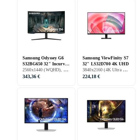
Samsung Odyssey G6
Samsung ViewFinity S7
S32BG650 32" Incurvé
32" LS32D700 4K UHD
2560x1440 (WQHD), 32 pouces, LCD, 240 Hz
3840x2160 (4K Ultra HD), 32 pouces, LCD, 60 Hz
Gaming QHD 240Hz
343,36 €
224,18 €