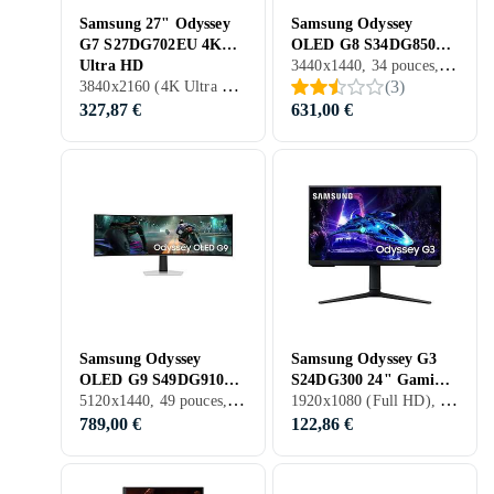
Samsung 27" Odyssey
Samsung Odyssey
G7 S27DG702EU 4K
OLED G8 S34DG850
3440x1440, 34 pouces, OLED, 175 Hz
Ultra HD
34" UWQHD
3840x2160 (4K Ultra HD), 27 pouces, LCD, 144 Hz
(
3
)
327,87 €
631,00 €
Samsung Odyssey
Samsung Odyssey G3
OLED G9 S49DG910
S24DG300 24" Gaming
5120x1440, 49 pouces, OLED, 144 Hz
1920x1080 (Full HD), 24 pouces, LCD, 180 Hz
49" Ultrawide Curved
Full HD VA 180Hz
Gaming Dual QHD
789,00 €
122,86 €
144Hz