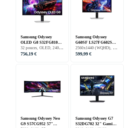
Samsung Odyssey
Samsung Odyssey
OLED G8 S32FG810
G60SF LS27FG602SU
32 pouces, OLED, 240 Hz
2560x1440 (WQHD), 27 pouces, OLED, 500 Hz
32" Gaming 4K UHD
27" QHD 500Hz
240Hz
756,19 €
599,99 €
Samsung Odyssey Neo
Samsung Odyssey G7
G9 S57CG952 57"
S32DG702 32" Gaming