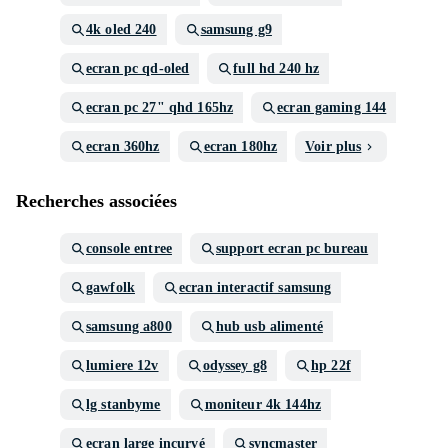
4k oled 240
samsung g9
ecran pc qd-oled
full hd 240 hz
ecran pc 27" qhd 165hz
ecran gaming 144
ecran 360hz
ecran 180hz
Voir plus
Recherches associées
console entree
support ecran pc bureau
gawfolk
ecran interactif samsung
samsung a800
hub usb alimenté
lumiere 12v
odyssey g8
hp 22f
lg stanbyme
moniteur 4k 144hz
ecran large incurvé
syncmaster