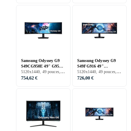
Samsung Odyssey G9
Samsung Odyssey G9
S49CG950E 49" G95C
S49FG916 49"
5120x1440, 49 pouces, LCD, 240 Hz
5120x1440, 49 pouces, LCD, 144 Hz
Incurvé Gaming 4K
Ultrawide Curved
DQHD VA 240Hz
Gaming DQHD VA
754,62 €
726,00 €
144Hz