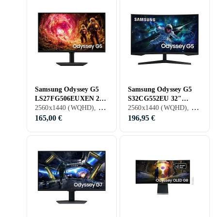
Samsung Odyssey G5
Samsung Odyssey G5
LS27FG506EUXEN 27"
S32CG552EU 32"
2560x1440 (WQHD), 27 pouces, LCD, 180 Hz
2560x1440 (WQHD), 32 pouces, LCD, 165 Hz
Gaming QHD 180Hz
Curved Gaming QHD
165Hz
165,00 €
196,95 €