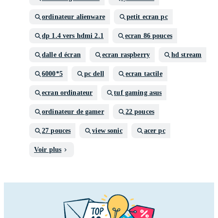
ordinateur alienware
petit ecran pc
dp 1.4 vers hdmi 2.1
ecran 86 pouces
dalle d écran
ecran raspberry
hd stream
6000*5
pc dell
ecran tactile
ecran ordinateur
tuf gaming asus
ordinateur de gamer
22 pouces
27 pouces
view sonic
acer pc
Voir plus