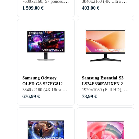
7680x2160, 57 pouces, LCD, 240 Hz
3840x2160 (4K Ultra HD), 32 pouces, LCD, 144 Hz
Ultrawide Incurvé
4K UHD IPS 144Hz
Gaming DUHD VA
1 599,00 €
403,00 €
240Hz
Samsung Odyssey
Samsung Essential S3
OLED G8 S27FG812
LS24F330EAUXEN 24"
3840x2160 (4K Ultra HD), 27 pouces, OLED, 240 Hz
1920x1080 (Full HD), 24 pouces, LCD, 100 Hz
27" Gaming 4K UHD
Full HD 100Hz
240Hz
676,99 €
78,99 €