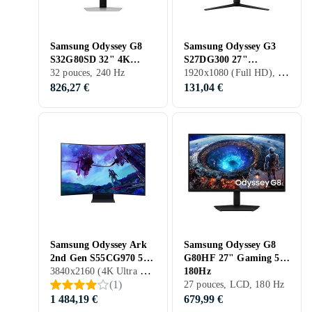
Samsung Odyssey G8
Samsung Odyssey G3
S32G80SD 32" 4K
S27DG300 27"
1920x1080 (Full HD), 27 pouces, LCD, 180 Hz
Gaming OLED
32 pouces, 240 Hz
LS27DG300 Full HD
826,27 €
131,04 €
Samsung Odyssey Ark
Samsung Odyssey G8
2nd Gen S55CG970 55"
G80HF 27" Gaming 5K
3840x2160 (4K Ultra HD), 55 pouces, LCD, 165 Hz
Incurvé Gaming 4K
180Hz
(
1
)
UHD
27 pouces, LCD, 180 Hz
1 484,19 €
679,99 €