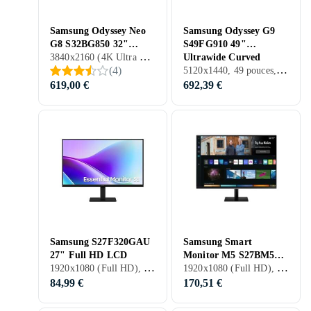
Samsung Odyssey Neo
Samsung Odyssey G9
G8 S32BG850 32"
S49FG910 49"
3840x2160 (4K Ultra HD), 32 pouces, LCD, 240 Hz
Incurvé Gaming 4K
Ultrawide Curved
5120x1440, 49 pouces, LCD, 144 Hz
(
4
)
UHD 240 Hz
Gaming DQHD VA
144Hz
619,00 €
692,39 €
Samsung S27F320GAU
Samsung Smart
27" Full HD LCD
Monitor M5 S27BM500
1920x1080 (Full HD), 27 pouces, LCD, 120 Hz
1920x1080 (Full HD), 27 pouces, LCD, 60 Hz
27" Full HD
84,99 €
170,51 €