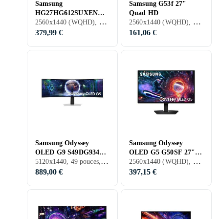
Samsung
Samsung G53f 27"
HG27HG612SUXEN
Quad HD
2560x1440 (WQHD), 27 pouces, OLED, 240 Hz
2560x1440 (WQHD), 27 pouces, LCD, 200 Hz
27" Gaming QHD
240Hz
379,99 €
161,06 €
Samsung Odyssey
Samsung Odyssey
OLED G9 S49DG934SU
OLED G5 G50SF 27"
5120x1440, 49 pouces, OLED, 240 Hz
2560x1440 (WQHD), 27 pouces, OLED, 180 Hz
49" Gaming Dual QHD
QHD 180Hz Gaming
Monitor
889,00 €
397,15 €