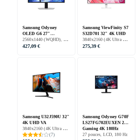
Samsung Odyssey
Samsung ViewFinity S7
OLED G6 27"
S32D701 32" 4K UHD
2560x1440 (WQHD), 27 pouces, OLED, 360 Hz
3840x2160 (4K Ultra HD), 32 pouces, LCD, 60 Hz
LS27DG600 QHD
427,09 €
275,39 €
Samsung U32J590U 32"
Samsung Odyssey G70F
4K UHD VA
LS27FG702EUXEN 27"
3840x2160 (4K Ultra HD), 31.5 pouces, LCD, 60 Hz
Gaming 4K 180Hz
(
7
)
27 pouces, LCD, 180 Hz