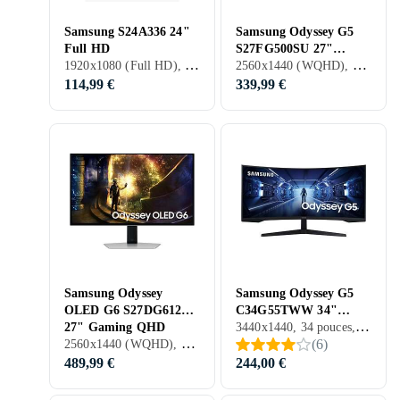
Samsung S24A336 24"
Samsung Odyssey G5
Full HD
S27FG500SU 27"
1920x1080 (Full HD), 24 pouces, LCD, 60 Hz
2560x1440 (WQHD), 27 pouces, OLED, 180 Hz
Gaming QHD 180Hz
114,99 €
339,99 €
Samsung Odyssey
Samsung Odyssey G5
OLED G6 S27DG612
C34G55TWW 34"
3440x1440, 34 pouces, LCD, 165 Hz
27" Gaming QHD
Ultrawide Incurvé
2560x1440 (WQHD), 27 pouces, OLED, 240 Hz
(
6
)
240Hz
Gaming WQHD
489,99 €
244,00 €