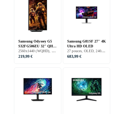
Samsung Odyssey G5
Samsung G81SF 27" 4K
S32FG506EU 32" QHD
Ultra HD OLED
2560x1440 (WQHD), 32 pouces, LCD, 180 Hz
27 pouces, OLED, 240 Hz
180Hz
219,99 €
683,99 €