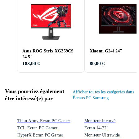
Asus ROG Strix XG259CS
Xiaomi G24i 24"
24.5"
183,00 €
80,00 €
Vous pourriez également
Afficher toutes les catégories dans
être intéressé(e) par
Écrans PC Samsung
Titan Army Ecran PC Gamer
Moniteur incurvé
TCL Ecran PC Gamer
Ecran 14-22"
HyperX Ecran PC Gamer
Moniteur Ultrawide