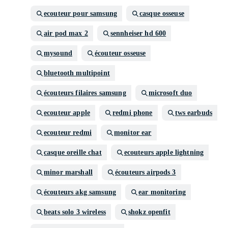
ecouteur pour samsung
casque osseuse
air pod max 2
sennheiser hd 600
mysound
écouteur osseuse
bluetooth multipoint
écouteurs filaires samsung
microsoft duo
ecouteur apple
redmi phone
tws earbuds
ecouteur redmi
monitor ear
casque oreille chat
ecouteurs apple lightning
minor marshall
écouteurs airpods 3
écouteurs akg samsung
ear monitoring
beats solo 3 wireless
shokz openfit