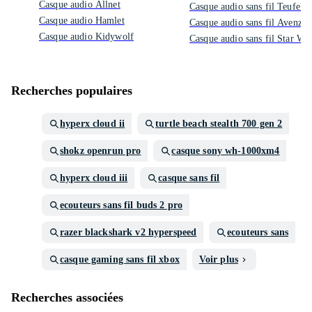
Casque audio Allnet
Casque audio sans fil Teufel
Casque audio Hamlet
Casque audio sans fil Avenzo
Casque audio Kidywolf
Casque audio sans fil Star Wa
Recherches populaires
hyperx cloud ii
turtle beach stealth 700 gen 2
shokz openrun pro
casque sony wh-1000xm4
hyperx cloud iii
casque sans fil
ecouteurs sans fil buds 2 pro
razer blackshark v2 hyperspeed
ecouteurs sans
casque gaming sans fil xbox
Voir plus
Recherches associées