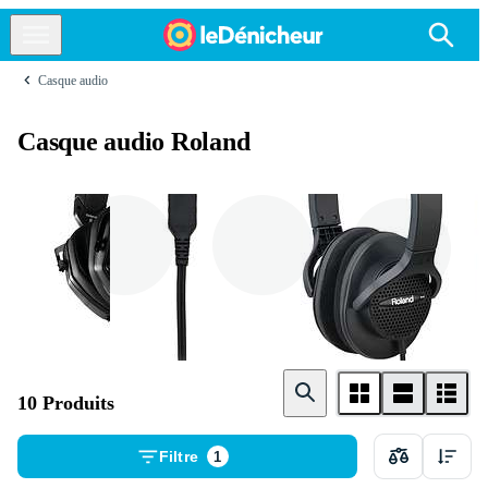
Casque audio
Casque audio Roland
Écouteurs circum -
Ecouteurs intra -
Écouteurs supra
aural
auriculaires
- aural
10 Produits
Filtre
1