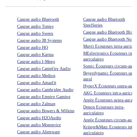
Casque audio Bluetooth
Casque audio Bluetooth
SteelSeries
Casque audio Tonies
Casque audio Bluetooth Blow
Casque audio Sweex
Casque audio Bluetooth Nothi
Casque audio JB Systems
Muvit Ecouteurs intra-auricula
Casque audio HQ
MEelectronics Ecouteurs intra
Casque audio Karma
auriculaires
Casque audio I-Mego
Somic Écouteurs circum-aural
Casque audio Campfire Audio
Beyerdynamic Écouteurs supr
Casque audio Medion
aural
Casque audio Amazfit
HyperX Écouteurs supra-aural
Casque audio Cambridge Audio
AKG Ecouteurs intra-auricula
Casque audio Empire Gaming
Apple Écouteurs supra-aural
Casque audio Zalman
Denon Ecouteurs intra-
Casque audio Bowers & Wilkins
auriculaires
Casque audio H2OAudio
Apple Écouteurs circum-aural
Casque audio Monoprice
Krüger&Matz Ecouteurs intra
Casque audio Alienware
auriculaires