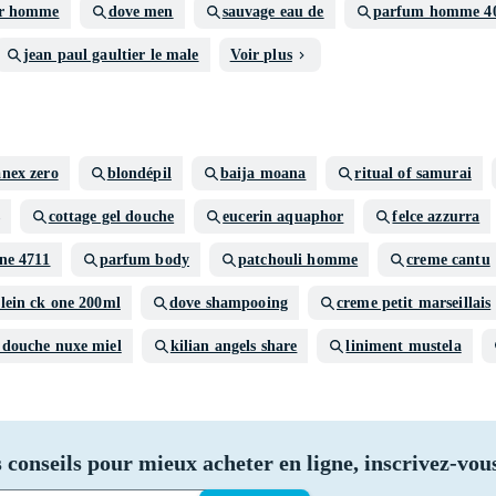
or homme
dove men
sauvage eau de
parfum homme 4
jean paul gaultier le male
Voir plus
anex zero
blondépil
baija moana
ritual of samurai
cottage gel douche
eucerin aquaphor
felce azzurra
ne 4711
parfum body
patchouli homme
creme cantu
klein ck one 200ml
dove shampooing
creme petit marseillais
 douche nuxe miel
kilian angels share
liniment mustela
 conseils pour mieux acheter en ligne, inscrivez-vous