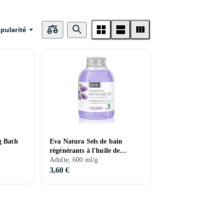
pularité
g Bath
Eva Natura Sels de bain
régénérants à l'huile de
lavande 600g
Adulte, 600 ml/g
3,60 €