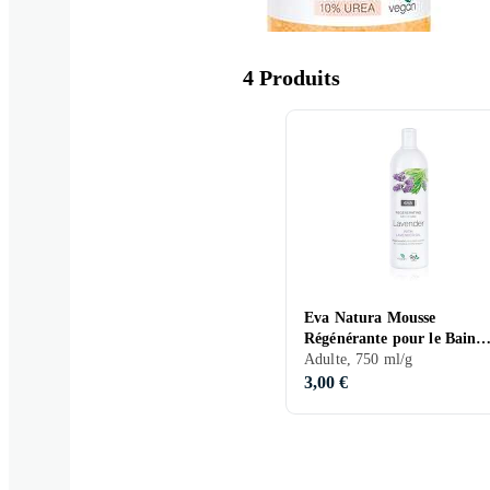
Sel de bain
4 Produits
Eva Natura Mousse
Régénérante pour le Bain
Huile de Lavande 750ml
Adulte, 750 ml/g
3,00 €