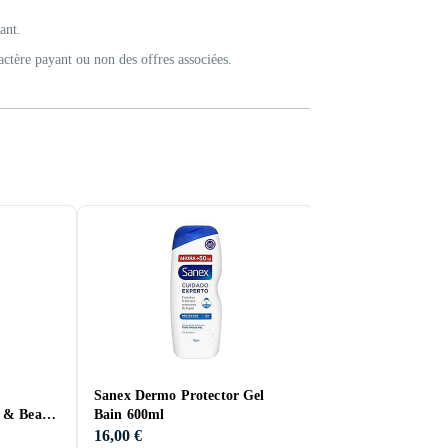
ant.
actère payant ou non des offres associées.
Sanex Dermo Protector Gel
Adidas Vibes Spar
 & Beard
Bain 600ml
Douche 250ml
16,00 €
2,00 €