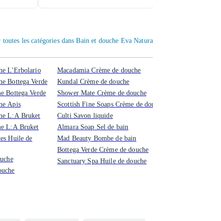
 toutes les catégories dans Bain et douche Eva Natura
e L'Erbolario
Macadamia Crème de douche
me Bottega Verde
Kundal Crème de douche
e Bottega Verde
Shower Mate Crème de douche
me Apis
Scottish Fine Soaps Crème de douche
me L:A Bruket
Culti Savon liquide
me L:A Bruket
Almara Soap Sel de bain
es Huile de
Mad Beauty Bombe de bain
Bottega Verde Crème de douche
ouche
Sanctuary Spa Huile de douche
ouche