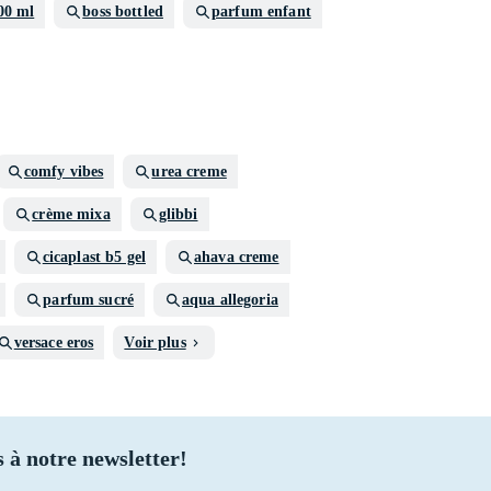
00 ml
boss bottled
parfum enfant
comfy vibes
urea creme
crème mixa
glibbi
cicaplast b5 gel
ahava creme
parfum sucré
aqua allegoria
versace eros
Voir plus
 à notre newsletter!