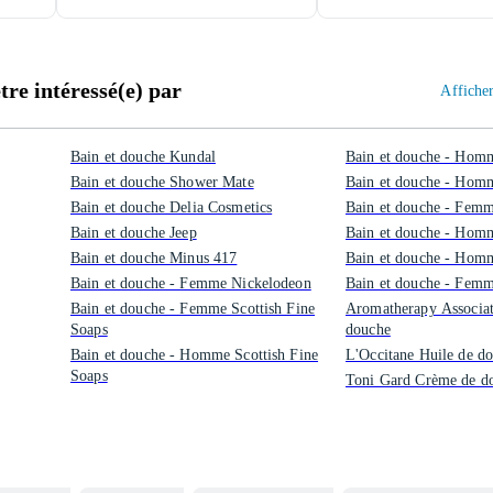
re intéressé(e) par
Afficher
Bain et douche Kundal
Bain et douche - Homm
Bain et douche Shower Mate
Bain et douche - Hom
Bain et douche Delia Cosmetics
Bain et douche - Femm
Bain et douche Jeep
Bain et douche - Hom
Bain et douche Minus 417
Bain et douche - Hom
Bain et douche - Femme Nickelodeon
Bain et douche - Fem
Bain et douche - Femme Scottish Fine
Aromatherapy Associat
Soaps
douche
Bain et douche - Homme Scottish Fine
L'Occitane Huile de d
Soaps
Toni Gard Crème de d