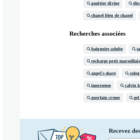
gaultier divine
di
chanel bleu de chanel
Recherches associées
baignoire adulte
s
recharge petit marseillais
angel's share
colog
innersense
calvin 
guerlain creme
gel
Recevez des