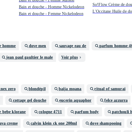
Bain et douche - Femme Maison
So!Flow Crème de do
Bain et douche - Homme Nickelodeon
L'Occitane Huile de d
Bain et douche - Femme Nickelodeon
or homme
dove men
sauvage eau de
parfum homme 4
jean paul gaultier le male
Voir plus
anex zero
blondépil
baija moana
ritual of samurai
cottage gel douche
eucerin aquaphor
felce azzurra
e bebe klorane
cologne 4711
parfum body
patchouli
ava creme
calvin klein ck one 200ml
dove shampooing