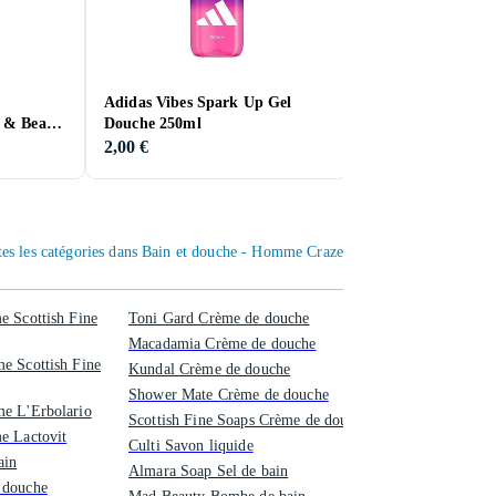
Adidas Vibes Spark Up Gel
Kneipp Underwate
 & Beard
Douche 250ml
Bomb
2,00 €
4,00 €
tes les catégories dans Bain et douche - Homme Craze
e Scottish Fine
Toni Gard Crème de douche
Macadamia Crème de douche
e Scottish Fine
Kundal Crème de douche
Shower Mate Crème de douche
e L'Erbolario
Scottish Fine Soaps Crème de douche
e Lactovit
Culti Savon liquide
ain
Almara Soap Sel de bain
 douche