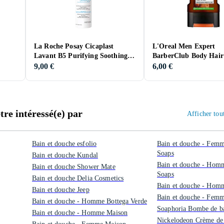
La Roche Posay Cicaplast
L'Oreal Men Expert
Lavant B5 Purifying Soothing
BarberClub Body Hair
Foaming Gel 200ml
Shower Gel 300ml
9,00 €
6,00 €
re intéressé(e) par
Afficher tou
Bain et douche esfolio
Bain et douche - Femm
Soaps
Bain et douche Kundal
Bain et douche - Homm
Bain et douche Shower Mate
Soaps
Bain et douche Delia Cosmetics
Bain et douche - Homm
Bain et douche Jeep
Bain et douche - Femm
Bain et douche - Homme Bottega Verde
Soaphoria Bombe de b
Bain et douche - Homme Maison
Nickelodeon Crème de