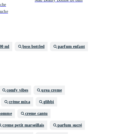
Mad Beauty Bombe de bain
uche
ouche
00 ml
boss bottled
parfum enfant
comfy vibes
urea creme
crème mixa
glibbi
 homme
creme cantu
creme petit marseillais
parfum sucré