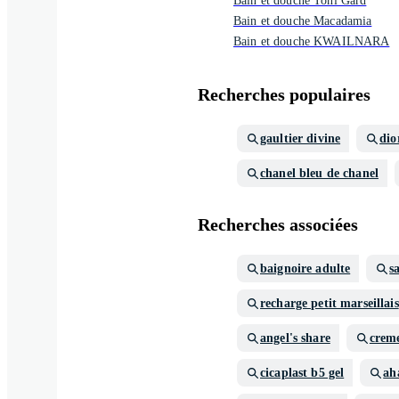
Bain et douche Toni Gard
Bain et douche Macadamia
Bain et douche KWAILNARA
Recherches populaires
gaultier divine
di
chanel bleu de chanel
Recherches associées
baignoire adulte
s
recharge petit marseillais
angel's share
crem
cicaplast b5 gel
ah