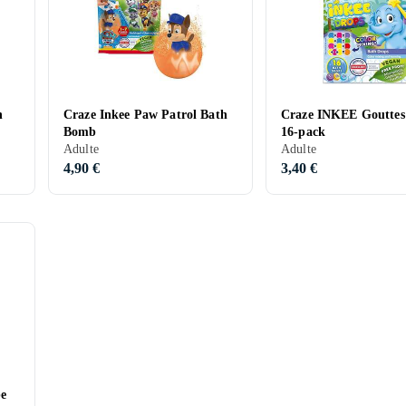
h
Craze Inkee Paw Patrol Bath
Craze INKEE Gouttes
Bomb
16-pack
Adulte
Adulte
4,90 €
3,40 €
be