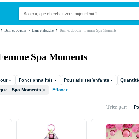
Bain et douche
Bain et douche
Bain et douche - Femme Spa Moments
- Femme Spa Moments
pour
Fonctionnalités
Pour adultes/enfants
Quantit
que : Spa Moments
Effacer
Trier par
:
Po