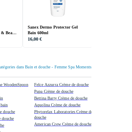
Sanex Dermo Protector Gel
Adidas Vibes Spar
 & Beard
Bain 600ml
Douche 250ml
16,00 €
2,00 €
 catégories dans Bain et douche - Femme Spa Moments
mme WoodenSpoon
Felce Azzurra Crème de douche
Pupa Crème de douche
in
Bettina Barty Crème de douche
bain
Aquolina Crème de douche
e douche
Phytorelax Laboratories Crème de
douche
e douche
American Crew Crème de douche
che