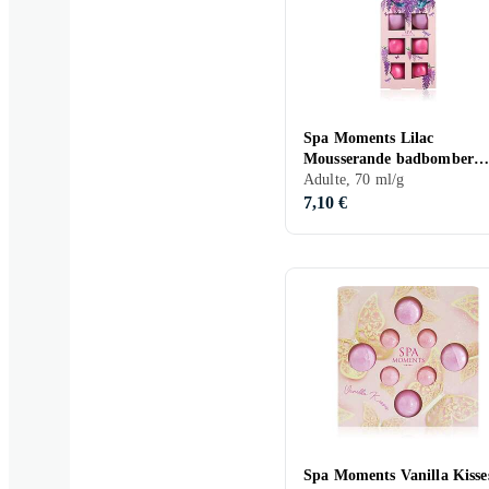
Spa Moments Lilac
Mousserande badbomber
7x70g
Adulte, 70 ml/g
7,10 €
Spa Moments Vanilla Kisse