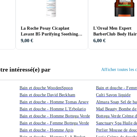
La Roche Posay Cicaplast
L'Oreal Men Expert
Lavant B5 Purifying Soothing
BarberClub Body Hair
Foaming Gel 200ml
Shower Gel 300ml
9,00 €
6,00 €
re intéressé(e) par
Afficher toutes les
Bain et douche WoodenSpoon
Bain et douche - Fe
Bain et douche David Beckham
Culti Savon liquide
Bain et douche - Homme Tomas Arsov
Almara Soap Sel de ba
Bain et douche - Homme L'Erbolario
Mad Beauty Bombe de 
Bain et douche - Homme Bottega Verde
Bottega Verde Crème d
Bain et douche - Femme Bottega Verde
Sanctuary Spa Huile d
Bain et douche - Homme Apis
Perlier Mousse de dou