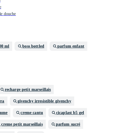
e
e
e douche
00 ml
boss bottled
parfum enfant
recharge petit marseillais
rra
givenchy irresistible givenchy
omme
creme cantu
cicaplast b5 gel
creme petit marseillais
parfum sucré