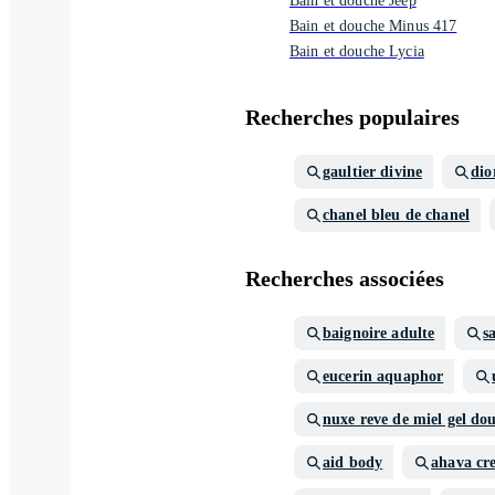
Bain et douche Jeep
Bain et douche Minus 417
Bain et douche Lycia
Recherches populaires
gaultier divine
di
chanel bleu de chanel
Recherches associées
baignoire adulte
s
eucerin aquaphor
nuxe reve de miel gel do
aid body
ahava cr