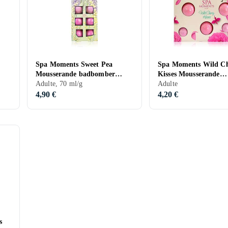
Spa Moments Sweet Pea
Spa Moments Wild C
Mousserande badbomber
Kisses Mousserande
7x70g
Adulte, 70 ml/g
badbomber 8 st.
Adulte
4,90 €
4,20 €
s