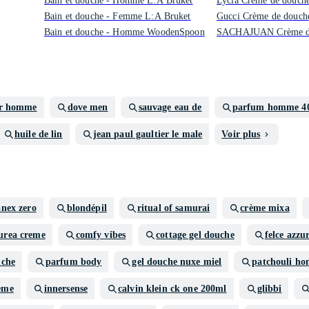
Bain et douche - Homme L:A Bruket
Lycia Crème de douch
Bain et douche - Femme L:A Bruket
Gucci Crème de douch
Bain et douche - Homme WoodenSpoon
SACHAJUAN Crème d
or homme
dove men
sauvage eau de
parfum homme 4
huile de lin
jean paul gaultier le male
Voir plus
anex zero
blondépil
ritual of samurai
crème mixa
urea creme
comfy vibes
cottage gel douche
felce azzu
uche
parfum body
gel douche nuxe miel
patchouli h
eme
innersense
calvin klein ck one 200ml
glibbi