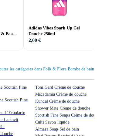
Adidas Vibes Spark Up Gel
Kneipp Underwate
 & Beard
Douche 250ml
Bomb
2,00 €
4,00 €
outes les catégories dans Folk & Flora Bombe de bain
e Scottish Fine
Toni Gard Crème de douche
Macadamia Crème de douche
e Scottish Fine
Kundal Crème de douche
Shower Mate Crème de douche
e L'Erbolario
Scottish Fine Soaps Crème de douche
e Lactovit
Culti Savon liquide
ain
Almara Soap Sel de bain
 douche