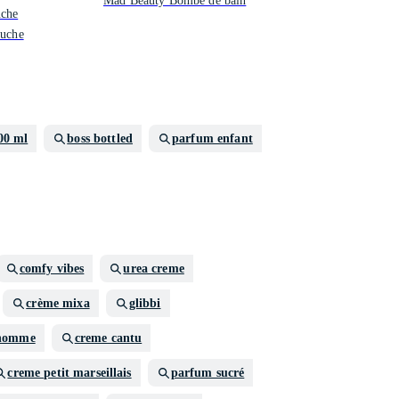
Mad Beauty Bombe de bain
uche
ouche
00 ml
boss bottled
parfum enfant
comfy vibes
urea creme
crème mixa
glibbi
 homme
creme cantu
creme petit marseillais
parfum sucré