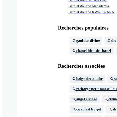
Bain et douche Toni Gard
Bain et douche Macadamia
Bain et douche KWAILNARA
Recherches populaires
gaultier divine
di
chanel bleu de chanel
Recherches associées
baignoire adulte
s
recharge petit marseillais
angel's share
crem
cicaplast b5 gel
ah