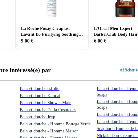
La Roche Posay Cicaplast
L'Oreal Men Expert
Lavant B5 Purifying Soothing
BarberClub Body Hair
Foaming Gel 200ml
Shower Gel 300ml
9,00 €
6,00 €
re intéressé(e) par
Afficher t
Bain et douche esfolio
Bain et douche - Femm
Soaps
Bain et douche Kundal
Bain et douche - Homm
Bain et douche Shower Mate
Soaps
Bain et douche Delia Cosmetics
Bain et douche - Homm
Bain et douche Jeep
Bain et douche - Femm
Bain et douche - Homme Bottega Verde
Soaphoria Bombe de b
Bain et douche - Homme Maison
Nickelodeon Crème de