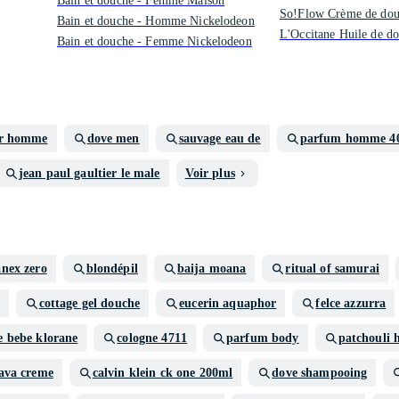
Bain et douche - Femme Maison
So!Flow Crème de do
Bain et douche - Homme Nickelodeon
L'Occitane Huile de d
Bain et douche - Femme Nickelodeon
or homme
dove men
sauvage eau de
parfum homme 4
jean paul gaultier le male
Voir plus
anex zero
blondépil
baija moana
ritual of samurai
cottage gel douche
eucerin aquaphor
felce azzurra
e bebe klorane
cologne 4711
parfum body
patchouli
ava creme
calvin klein ck one 200ml
dove shampooing