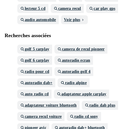
lecteur 5 cd
camera recul
car play gps
audio automobile
Voir plus
Recherches associées
golf 5 carplay
camera de recul pioneer
golf 6 carplay
autoradio ecran
radio pour cd
autoradio golf 4
autoradio dab+
radio alpine
auto radio cd
adaptateur apple carplay
adaptateur voiture bluetooth
radio dab plus
camera recul voiture
radio cd sony
pioneer avic
autoradio dab+ bluetooth