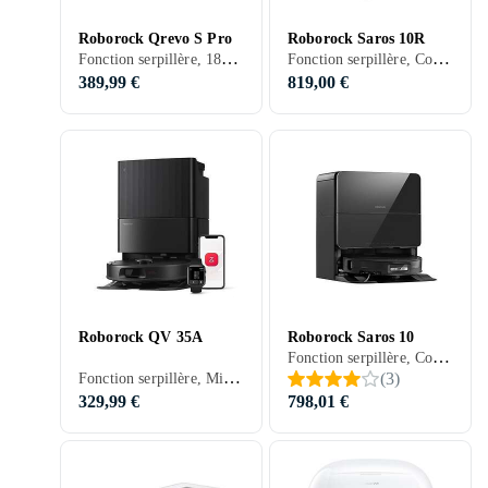
Roborock Qrevo S Pro
Roborock Saros 10R
Fonction serpillère, 180 min
Fonction serpillère, Contrôle vocal, Télécommande, Stationnement automatique, Contrôle via application, Séchage automatique de la serpillière, Station d'accueil, 220 min, Tapis, 60 dB, Vidage automatique
389,99 €
819,00 €
Roborock QV 35A
Roborock Saros 10
Fonction serpillère, Contrôle vocal, Prise en charge programmation, Télécommande, Détection d'escaliers, Stationnement automatique, Mur virtuel (barrière), Indiqué pour animaux domestiques, Contrôle via application, Nettoyage des bords, Réduction du bruit / Mode silencieux, Séchage automatique de la serpillière, Station d'accueil, 220 min, 67 dB, Vidage automatique
Fonction serpillère, Minuterie, Contrôle vocal, Prise en charge programmation, Détection d'escaliers, Stationnement automatique, Mur virtuel (barrière), Indiqué pour animaux domestiques, Contrôle via application, Nettoyage des bords, Station d'accueil, 180 min, 68 dB, Vidage automatique
(
3
)
329,99 €
798,01 €