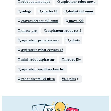
robot automatique
aspirateur robot mova
vidage
charles 10
deebot t50 omni
ecovacs deebot t30 omni
mova e20
tineco pro
aspirateur robot rcv 5
aspirateur pro silencieux
robots
aspirateur robot ecovacs x2
mini robot aspirateur
irobot j5+
aspirateur serpillere karcher
robot dream l40 ultra
Voir plus