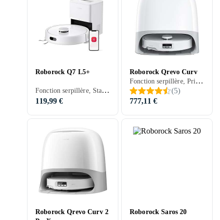
Roborock Q7 L5+
Roborock Qrevo Curv
Fonction serpillère, Prise en charge programmation, Télécommande, Détection d'escaliers, Stationnement automatique, Mur virtuel (barrière), Contrôle via application, Nettoyage des bords, Séchage automatique de la serpillière, Station d'accueil, 240 min, 63 dB, Vidage automatique
Fonction serpillère, Station d'accueil, 150 min, Vidage automatique
(
5
)
119,99 €
777,11 €
Roborock Qrevo Curv 2
Roborock Saros 20