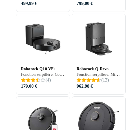
499,99 €
799,00 €
Roborock Q10 VF+
Roborock Q Revo
Fonction serpillère, Contrôle vocal, Prise en charge programmation, Télécommande, Détection d'escaliers, Stationnement automatique, Indiqué pour animaux domestiques, Contrôle via application, Séchage automatique de la serpillière, Station d'accueil, 150 min, 65 dB, Vidage automatique
Fonction serpillère, Minuterie, Contrôle vocal, Prise en charge programmation, Télécommande, Détection d'escaliers, Stationnement automatique, Mur virtuel (barrière), Indiqué pour animaux domestiques, Contrôle via application, Nettoyage des bords, Soin allergie, Séchage automatique de la serpillière, Station d'accueil, 180 min, Sols durs, Tapis, Carrelage, Linoléum, Stratifié, 63 dB, Vidage automatique
(
4
)
(
13
)
179,00 €
962,98 €