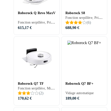
Roborock Q Revo MaxV
Roborock S8
Fonction serpillère, Prise en charge programmation, Télécommande, Stationnement automatique, Mur virtuel (barrière), Indiqué pour animaux domestiques, Contrôle via application, Nettoyage des bords, Séchage automatique de la serpillière, Station d'accueil, 180 min, 68.5 dB, Vidage automatique
Fonction serpillère, Prise en charge programmation, Télécommande, Stationnement automatique, Mur virtuel (barrière), Contrôle via application, Réduction du bruit / Mode silencieux, Séchage automatique de la serpillière, Station d'accueil, 180 min, Tapis, 63 dB, Vidage automatique
(
6
)
615,17 €
688,90 €
Roborock Q7 TF
Roborock Q7 BF+
Fonction serpillère, Minuterie, Contrôle vocal, Prise en charge programmation, Détection d'escaliers, Stationnement automatique, Mur virtuel (barrière), Contrôle via application, Nettoyage des bords, 180 min, 67 dB
(
2
)
Vidage automatique
170,62 €
189,00 €