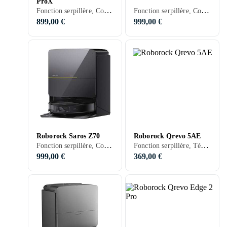
ProX
Fonction serpillère, Contrôle vocal, Affichage, Station d'accueil, 180 min, Vidage automatique
Fonction serpillère, Contrôle vocal, Prise en charge programmation, Détection d'escaliers, Stationnement automatique, Contrôle via application, Nettoyage des bords, Séchage automatique de la serpillière, Station d'accueil, 180 min, Sols durs, Tapis, Carrelage, Stratifié, Parquet, Bois, Vinyle, 61 dB, Vidage automatique
899,00 €
999,00 €
Roborock Saros Z70
Roborock Qrevo 5AE
Fonction serpillère, Contrôle vocal, Prise en charge programmation, Télécommande, Stationnement automatique, Mur virtuel (barrière), Contrôle via application, Nettoyage des bords, Réduction du bruit / Mode silencieux, Séchage automatique de la serpillière, Station d'accueil, 180 min, Sols durs, Tapis, Carrelage, Bois, 58 dB, Vidage automatique
Fonction serpillère, Télécommande, Stationnement automatique, Contrôle via application, Séchage automatique de la serpillière, Station d'accueil, 180 min, 63 dB, Vidage automatique
999,00 €
369,00 €