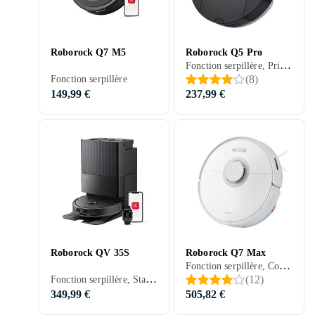
Roborock Q7 M5
Roborock Q5 Pro
Fonction serpillère, Prise en charge programmation, Télécommande, Stationnement automatique, Mur virtuel (barrière), Indiqué pour animaux domestiques, Contrôle via application, Station d'accueil, 180 min, Sols durs, Tapis, 67 dB
(
8
)
Fonction serpillère
149,99 €
237,99 €
Roborock QV 35S
Roborock Q7 Max
Fonction serpillère, Contrôle vocal, Prise en charge programmation, Télécommande, Détection d'escaliers, Stationnement automatique, Mur virtuel (barrière), Indiqué pour animaux domestiques, Contrôle via application, Séchage automatique de la serpillière, Station d'accueil, 180 min, 67 dB, Vidage automatique
Fonction serpillère, Station d'accueil
(
12
)
349,99 €
505,82 €