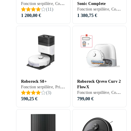
Fonction serpillère, Contrôle vocal, Prise en charge programmation, Télécommande, Stationnement automatique, Indiqué pour animaux domestiques, Contrôle via application, Nettoyage des bords, Réduction du bruit / Mode silencieux, Séchage automatique de la serpillière, 180 min, 68.5 dB, Vidage automatique
Sonic Complete
Fonction serpillère, Contrôle vocal, Prise en charge programmation, Détection d'escaliers, Stationnement automatique, Mur virtuel (barrière), Indiqué pour animaux domestiques, Contrôle via application, Nettoyage des bords, Réduction du bruit / Mode silencieux, Séchage automatique de la serpillière, Station d'accueil, 180 min, Sols durs, Tapis, Carrelage, Stratifié, Parquet, Bois, Vinyle, 67 dB, Vidage automatique
(
11
)
1 200,00 €
1 380,75 €
Roborock S8+
Roborock Qrevo Curv 2
Fonction serpillère, Prise en charge programmation, Télécommande, Stationnement automatique, Indiqué pour animaux domestiques, Contrôle via application, Nettoyage des bords, Séchage automatique de la serpillière, Station d'accueil, 180 min, 68.5 dB, Vidage automatique
FlowX
Fonction serpillère, Contrôle vocal, Détection d'escaliers, Stationnement automatique, Contrôle via application, Séchage automatique de la serpillière, Station d'accueil, 228 min, Sols durs, Tapis, 65 dB, Vidage automatique
(
3
)
590,25 €
799,00 €