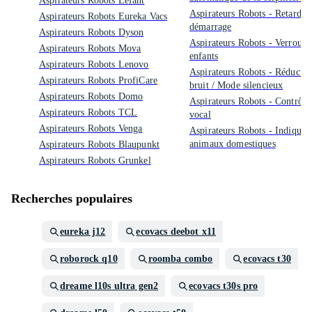
Aspirateurs Robots Lefant
Aspirateurs Robots - Retard a
Aspirateurs Robots Eureka Vacs
démarrage
Aspirateurs Robots Dyson
Aspirateurs Robots - Verrouil
Aspirateurs Robots Mova
enfants
Aspirateurs Robots Lenovo
Aspirateurs Robots - Réductio
Aspirateurs Robots ProfiCare
bruit / Mode silencieux
Aspirateurs Robots Domo
Aspirateurs Robots - Contrôle
Aspirateurs Robots TCL
vocal
Aspirateurs Robots Venga
Aspirateurs Robots - Indiqué 
animaux domestiques
Aspirateurs Robots Blaupunkt
Aspirateurs Robots Grunkel
Recherches populaires
eureka j12
ecovacs deebot x11
roborock q10
roomba combo
ecovacs t30
dreame l10s ultra gen2
ecovacs t30s pro