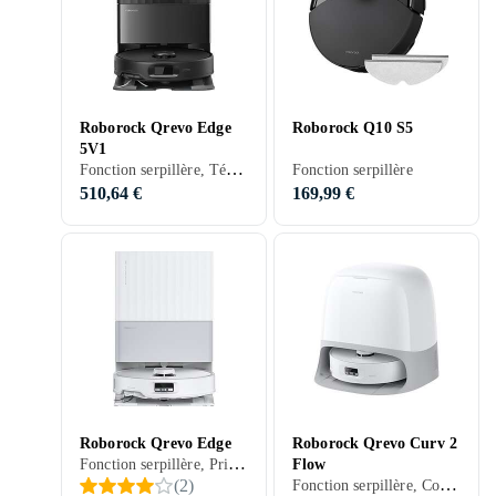
Roborock Qrevo Edge
Roborock Q10 S5
5V1
Fonction serpillère, Télécommande, Stationnement automatique, Nettoyage des bords, Station d'accueil, 240 min, 69 dB, Vidage automatique
Fonction serpillère
510,64 €
169,99 €
Roborock Qrevo Edge
Roborock Qrevo Curv 2
Fonction serpillère, Prise en charge programmation, Détection d'escaliers, Stationnement automatique, Mur virtuel (barrière), Contrôle via application, Station d'accueil, 63 dB, Vidage automatique
Flow
Fonction serpillère, Contrôle vocal, Détection d'escaliers, Stationnement automatique, Contrôle via application, Séchage automatique de la serpillière, Station d'accueil, 240 min, Sols durs, Tapis, 65 dB, Vidage automatique
(
2
)