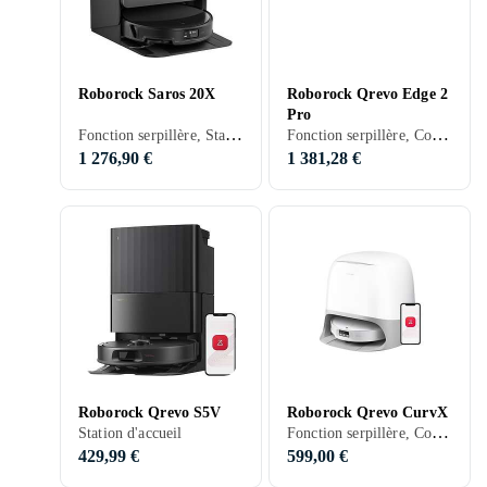
Roborock Saros 20X
Roborock Qrevo Edge 2
Pro
Fonction serpillère, Stationnement automatique, Séchage automatique de la serpillière, Station d'accueil, 200 min
Fonction serpillère, Contrôle vocal, Prise en charge programmation, Détection d'escaliers, Stationnement automatique, Mur virtuel (barrière), Contrôle via application, Nettoyage des bords, Réduction du bruit / Mode silencieux, Séchage automatique de la serpillière, Station d'accueil, 190 min, Sols durs, Tapis, Carrelage, Bois, 63 dB, Vidage automatique
1 276,90 €
1 381,28 €
Roborock Qrevo S5V
Roborock Qrevo CurvX
Fonction serpillère, Contrôle vocal, Télécommande, Contrôle via application, Nettoyage des bords, Séchage automatique de la serpillière, Station d'accueil, 220 min, 62 dB, Vidage automatique
Station d'accueil
429,99 €
599,00 €