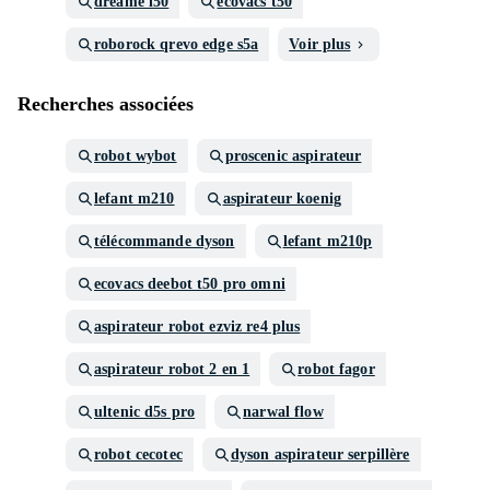
dreame l50
ecovacs t50
roborock qrevo edge s5a
Voir plus
Recherches associées
robot wybot
proscenic aspirateur
lefant m210
aspirateur koenig
télécommande dyson
lefant m210p
ecovacs deebot t50 pro omni
aspirateur robot ezviz re4 plus
aspirateur robot 2 en 1
robot fagor
ultenic d5s pro
narwal flow
robot cecotec
dyson aspirateur serpillère